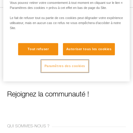
Vous pouvez retirer votre consentement à tout moment en cliquant sur le lien «
Paramètres des cookies » prévu à cet effet en bas de page du Site.
Le fait de refuser tout ou partie de ces cookies peut dégrader votre expérience
Abonnez-vous à la newsletter
utilisateur, mais en aucun cas ce refus ne vous empêchera d’accéder à notre
Site.
et restez connecté à notre actualité
Email *
Tout refuser
Autoriser tous les cookies
Paramètres des cookies
Rejoignez la communauté !
QUI SOMMES-NOUS ?