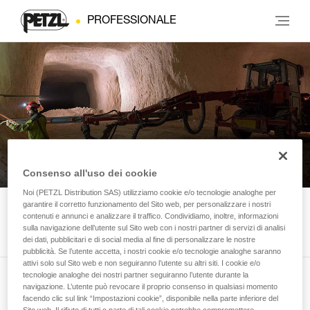
PROFESSIONALE
ILLUMINAZIONE
Consenso all'uso dei cookie
Noi (PETZL Distribution SAS) utilizziamo cookie e/o tecnologie analoghe per
garantire il corretto funzionamento del Sito web, per personalizzare i nostri
contenuti e annunci e analizzare il traffico. Condividiamo, inoltre, informazioni
LAMPADE FRONTALI
sulla navigazione dell’utente sul Sito web con i nostri partner di servizi di analisi
dei dati, pubblicitari e di social media al fine di personalizzare le nostre
pubblicità. Se l’utente accetta, i nostri cookie e/o tecnologie analoghe saranno
attivi solo sul Sito web e non seguiranno l’utente su altri siti. I cookie e/o
tecnologie analoghe dei nostri partner seguiranno l’utente durante la
PEZZI DI RICAMBIO
navigazione. L’utente può revocare il proprio consenso in qualsiasi momento
ILLUMINAZIONE
facendo clic sul link “Impostazioni cookie”, disponibile nella parte inferiore del