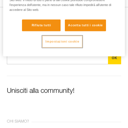
Sito web. Il rifiuto di tutti o parte di tali cookie potrebbe compromettere
l’esperienza dell’utente, ma in nessun caso tale rifiuto impedirà all’utente di
accedere al Sito web.
Iscriviti alla newsletter
Rifiuta tutti
Accetta tutti i cookie
e rimani connesso alle nostre novità
Impostazioni cookie
E-mail *
Unisciti alla community!
CHI SIAMO?