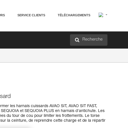
URS
SERVICE CLIENTS
TÉLÉCHARGEMENTS
Recherche
ssard
rmer les harnais cuissards AVAO SIT, AVAO SIT FAST,
EQUOIA et SEQUOIA PLUS en harnais d'antichute. Les
es du tour de cou pour limiter les frottements. Le torse
r la ceinture, de reprendre cette charge et de la répartir