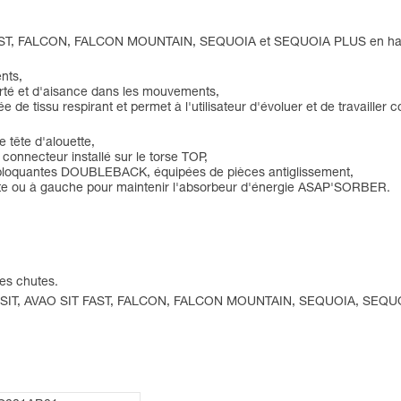
 FAST, FALCON, FALCON MOUNTAIN, SEQUOIA et SEQUOIA PLUS en harn
ents,
berté et d'aisance dans les mouvements,
de tissu respirant et permet à l'utilisateur d'évoluer et de travailler 
e tête d'alouette,
 connecteur installé sur le torse TOP,
utobloquantes DOUBLEBACK, équipées de pièces antiglissement,
roite ou à gauche pour maintenir l'absorbeur d'énergie ASAP'SORBER.
des chutes.
 AVAO SIT, AVAO SIT FAST, FALCON, FALCON MOUNTAIN, SEQUOIA, SEQ