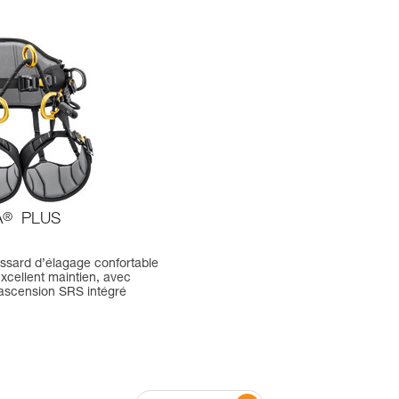
A
®
PLUS
issard d’élagage confortable
excellent maintien, avec
ascension SRS intégré