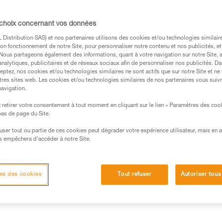
Trouvez un revendeur
 choix concernant vos données
Distribution SAS) et nos partenaires utilisons des cookies et/ou technologies similai
on fonctionnement de notre Site, pour personnaliser notre contenu et nos publicités, et
. Nous partageons également des informations, quant à votre navigation sur notre Site, 
analytiques, publicitaires et de réseaux sociaux afin de personnaliser nos publicités. Da
eptez, nos cookies et/ou technologies similaires ne sont actifs que sur notre Site et ne
tres sites web. Les cookies et/ou technologies similaires de nos partenaires vous suiv
navigation.
retirer votre consentement à tout moment en cliquant sur le lien « Paramètres des coo
 bas de page du Site.
efuser tout ou partie de ces cookies peut dégrader votre expérience utilisateur, mais en 
s empêchera d’accéder à notre Site.
Autres produits
Inspection
es des cookies
Tout refuser
Autoriser tous