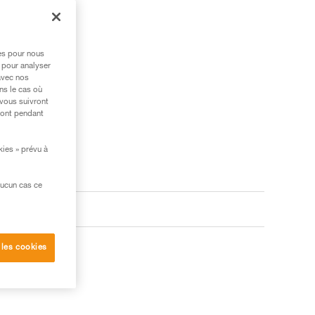
res pour nous
 pour analyser
avec nos
ns le cas où
 vous suivront
ront pendant
kies » prévu à
aucun cas ce
 les cookies