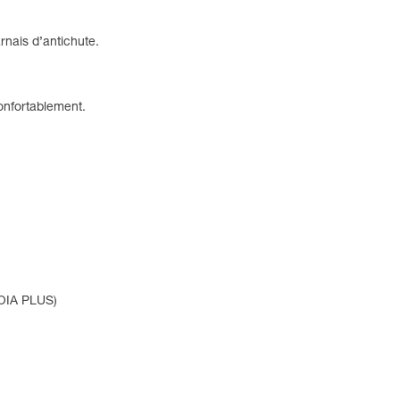
ais d’antichute.
confortablement.
UOIA PLUS)