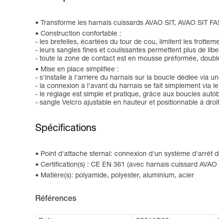
Transforme les harnais cuissards AVAO SIT, AVAO SIT
Construction confortable :
- les bretelles, écartées du tour de cou, limitent les frottem
- leurs sangles fines et coulissantes permettent plus de li
- toute la zone de contact est en mousse préformée, doublée 
Mise en place simplifiée :
- s'installe à l'arrière du harnais sur la boucle dédiée via un
- la connexion à l'avant du harnais se fait simplement via le
- le réglage est simple et pratique, grâce aux boucles a
- sangle Velcro ajustable en hauteur et positionnable à d
Spécifications
Point d'attache sternal: connexion d'un système d'arrêt 
Certification(s) : CE EN 361 (avec harnais cuissard
Matière(s): polyamide, polyester, aluminium, acier
Références