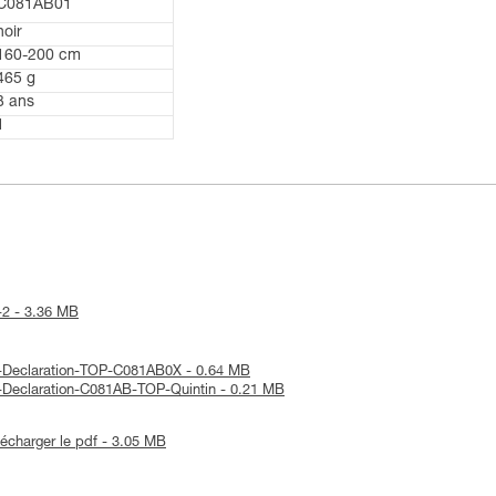
C081AB01
noir
160-200 cm
465 g
3 ans
1
P-2 - 3.36 MB
UE-Declaration-TOP-C081AB0X - 0.64 MB
E-Declaration-C081AB-TOP-Quintin - 0.21 MB
lécharger le pdf - 3.05 MB