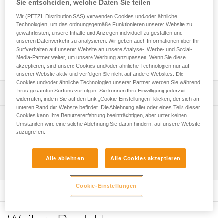
Sie entscheiden, welche Daten Sie teilen
SIT, AVAO SIT FAST, FALCON, FALCON MOUNTAIN,
SEQUOIA und SEQUOIA PLUS zu Auffanggurten. Durch die
Wir (PETZL Distribution SAS) verwenden Cookies und/oder ähnliche
ergonomische Form der schaumstoffgepolsterten
Technologien, um das ordnungsgemäße Funktionieren unserer Website zu
Schulterträger werden Reibungspunkte an Nacken oder Hals
gewährleisten, unsere Inhalte und Anzeigen individuell zu gestalten und
reduziert. Bei einer großen Last auf den Hüftgurt kann der
unseren Datenverkehr zu analysieren. Wir geben auch Informationen über Ihr
Surfverhalten auf unserer Website an unsere Analyse-, Werbe- und Social-
TOP-Brustgurt diese Last aufnehmen und auf die Schultern
Media-Partner weiter, um unsere Werbung anzupassen. Wenn Sie diese
verteilen.
akzeptieren, sind unsere Cookies und/oder ähnliche Technologien nur auf
unserer Website aktiv und verfolgen Sie nicht auf andere Websites. Die
Cookies und/oder ähnliche Technologien unserer Partner werden Sie während
Ihres gesamten Surfens verfolgen. Sie können Ihre Einwilligung jederzeit
Leistungsverzeichnis
widerrufen, indem Sie auf den Link „Cookie-Einstellungen“ klicken, der sich am
unteren Rand der Website befindet. Die Ablehnung aller oder eines Teils dieser
Erweitert die Sitz- und Haltegurte AVAO SIT, AVAO SIT
Cookies kann Ihre Benutzererfahrung beeinträchtigen, aber unter keinen
Technische Spezifikationen
FAST, FALCON, FALCON MOUNTAIN, SEQUOIA und
Umständen wird eine solche Ablehnung Sie daran hindern, auf unsere Website
zuzugreifen.
SEQUOIA PLUS zu Auffanggurten.
Vordere Auffangöse auf Brusthöhe: Zum Einhängen eines
Technische Informationen
Komfortable Bauweise:
Auffangsystems.
- Die ergonomisch geformten Schulterträger reduzieren
Alle ablehnen
Alle Cookies akzeptieren
Gebrauchsanleitung
Zertifizierung(en): CE EN 361 (mit den Sitz- und
Reibungspunkte an Nacken oder Hals.
Wartung
Das PDF herunterladen technical-notice-TOP-2
Haltegurten AVAO SIT, AVAO SIT FAST, FALCON, FALCON
- Die schmalen, beweglichen Gurtbänder sorgen für
MOUNTAIN, SEQUOIA, SEQUOIA PLUS)
Konformitätserklärung
Ablauf der PSA-Prüfung
erhöhten Komfort und optimale Bewegungsfreiheit.
Cookie-Einstellungen
Das PDF herunterladen UE-Declaration-TOP-C081AB0X
Das PDF herunterladen verif-EPI-harnais-PRO-procedure-
Material: Polyamid, Polyester, Aluminium, Stahl
- Alle Kontaktflächen sind aus vorgeformtem Schaumstoff
Das PDF herunterladen UE-Declaration-C081AB-TOP-
DE
mit atmungsaktivem Futtergewebe gefertigt, sodass die
Zugrundeliegende Spezifikationen
Quintin
arbeitende Person sich bequem fortbewegen und arbeiten