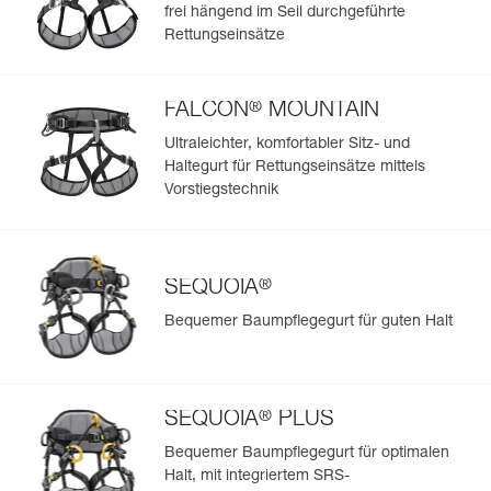
Sehen Sie sich die Geschichte eines Produkts ab dem
frei hängend im Seil durchgeführte
Herstellungsdatum an.
Rettungseinsätze
Mehr erfahren
®
FALCON
MOUNTAIN
Ultraleichter, komfortabler Sitz- und
Haltegurt für Rettungseinsätze mittels
Vorstiegstechnik
®
SEQUOIA
Bequemer Baumpflegegurt für guten Halt
®
SEQUOIA
PLUS
Bequemer Baumpflegegurt für optimalen
Halt, mit integriertem SRS-