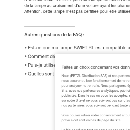
À vélo sur route, n'utilisez pas votre lampe en mode REAC
de la lampe au croisement d'une voiture ayant les phares
Attention, cette lampe n'est pas certifiée pour être utilisé
Autres questions de la FAQ :
Est-ce que ma lampe SWIFT RL est compatible a
Comment désactiver le mode Boost sur ma lampe
Puis-je utiliser ma lampe connectée indépendamm
Faites un choix concernant vos don
Quelles sont les batteries rechargeables compat
Nous (PETZL Distribution SAS) et nos partenai
nous assurer du bon fonctionnement de notre S
pour analyser notre trafic. Nous partageons é
Site, avec nos partenaires analytiques, public
publicités. Dans le cas où vous les acceptez, 
sur notre Site et ne vous suivront pas sur d’a
nos partenaires vous suivront pendant toute v
Vous pouvez retirer votre consentement à tout
prévu à cet effet en bas de page du Site.