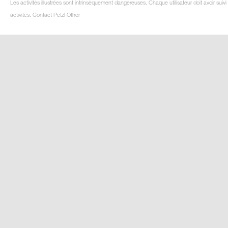
Les activités illustrées sont intrinsèquement dangereuses. Chaque utilisateur doit avoir su
activités. Contact Petzl Other