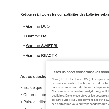
Retrouvez içi toutes les compatibilités des batteries selo
Gamme DUO
Gamme NAO
Gamme SWIFT RL
Gamme REACTIK
Faites un choix concernant vos don
Autres questions de la FAQ :
Nous (PETZL Distribution SAS) et nos partenai
nous assurer du bon fonctionnement de notre S
Est-ce que ma lampe SWIFT RL est compatible a
pour analyser notre trafic. Nous partageons é
Site, avec nos partenaires analytiques, public
Comment désactiver le mode Boost sur ma lampe
publicités. Dans le cas où vous les acceptez, 
sur notre Site et ne vous suivront pas sur d’a
Puis-je utiliser ma lampe connectée indépendamm
nos partenaires vous suivront pendant toute v