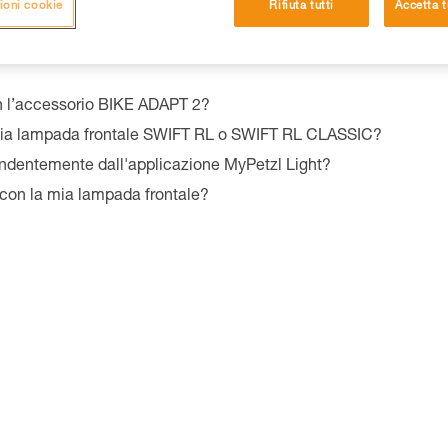
ioni cookie
Rifiuta tutti
Accetta t
 l’accessorio BIKE ADAPT 2?
mia lampada frontale SWIFT RL o SWIFT RL CLASSIC?
endentemente dall'applicazione MyPetzl Light?
i con la mia lampada frontale?