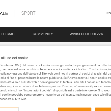
ALE
SPORT
RI
I TECNICI
COMMUNITY
AVVISI DI SICUREZZA
pada andando in bici?
all'uso dei cookie
istribution SAS) utilizziamo cookie e/o tecnologie analoghe per garantire il corretto f
 la lampada andando i
 per personalizzare i nostri contenuti e annunci e analizzare il traffico. Condividiamo, in
sulla navigazione dell’utente sul Sito web con i nostri partner di servizi di analisi dei dat
edia al fine di personalizzare le nostre pubblicità. Se l’utente accetta, i nostri cookie e
anno attivi solo sul Sito web e non seguiranno l’utente su altri siti. I cookie e/o tecnol
artner seguiranno l’utente durante la navigazione. L’utente può revocare il proprio conse
do clic sul link “Impostazioni cookie”, disponibile nella parte inferiore del Sito web. Il 
ali cookie potrebbe compromettere l’esperienza dell’utente, ma in nessun caso tale rifiu
modalità REACTIVE LIGHTING: esiste il rischio di spegnimento parziale d
i accedere al Sito web.
re utilizzata su strada.