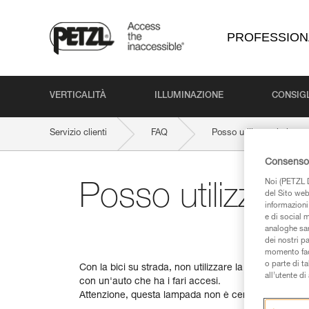
PROFESSION
VERTICALITÀ
ILLUMINAZIONE
CONSIGL
Servizio clienti
FAQ
Posso utilizzare la lam
Consenso 
Noi (PETZL D
Posso utilizzare
del Sito web,
informazioni 
e di social m
analoghe sar
dei nostri p
momento facen
o parte di t
Con la bici su strada, non utilizzare la lampada in 
all’utente d
con un'auto che ha i fari accesi.
Attenzione, questa lampada non è certificata per esse