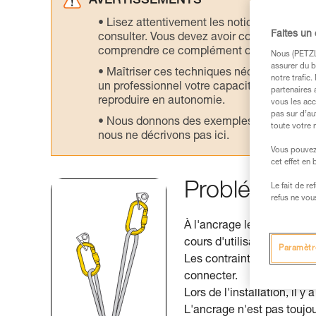
AVERTISSEMENTS
Lisez attentivement les notices technique
Faites un
consulter. Vous devez avoir compris les in
comprendre ce complément d’informations
Nous (PETZL 
assurer du b
Maîtriser ces techniques nécessite une f
notre trafic
un professionnel votre capacité à refaire la
partenaires 
reproduire en autonomie.
vous les acc
pas sur d’au
Nous donnons des exemples de techniques l
toute votre 
nous ne décrivons pas ici.
Vous pouvez 
cet effet en
Problématiqu
Le fait de r
refus ne vou
À l'ancrage le mousqueton
cours d'utilisation est diffi
Paramètr
Les contraintes et besoins
connecter.
Lors de l'installation, il
L'ancrage n'est pas toujou