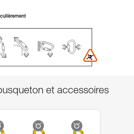
.
iculièrement
squeton et accessoires