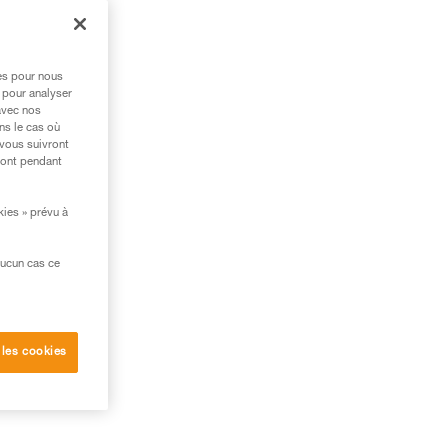
res pour nous
 pour analyser
avec nos
ns le cas où
 vous suivront
ront pendant
kies » prévu à
aucun cas ce
 en
 les cookies