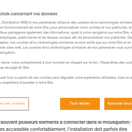
s des produits utilisés dans ce conseil avant de le
 choix concernant vos données
formations de la notice technique pour pouvoir
.
Distribution SAS) et nos partenaires utilisons des cookies et/ou technologies similai
on fonctionnement de notre Site, pour personnaliser notre contenu et nos publicités, et
ormation et un entraînement spécifique. Validez avec
. Nous partageons également des informations, quant à votre navigation sur notre Site, 
 manipulation, seul, en toute sécurité, avant de la
analytiques, publicitaires et de réseaux sociaux afin de personnaliser nos publicités. Da
eptez, nos cookies et/ou technologies similaires ne sont actifs que sur notre Site et ne
tres sites web. Les cookies et/ou technologies similaires de nos partenaires vous suiv
iées à votre activité. Il peut en exister d’autres que
navigation.
retirer votre consentement à tout moment en cliquant sur le lien « Paramètres des coo
 bas de page du Site.
e et risques principaux
efuser tout ou partie de ces cookies peut dégrader votre expérience utilisateur, mais en 
s empêchera d’accéder à notre Site.
 va rester en place pendant une longue durée, la surveillance
cile ou irrégulière.
es des cookies
Tout refuser
Autoriser tous
 diffèrent en fonction des situations et des équipements à
 y a souvent plusieurs éléments à connecter dans le mousqueton.
rs accessible confortablement, l'installation doit parfois être