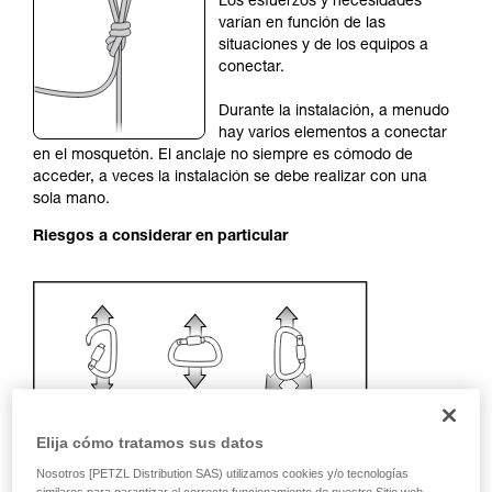
Los esfuerzos y necesidades
su actividad. Pueden existir otras que no
varían en función de las
describimos aquí.
situaciones y de los equipos a
conectar.
Durante la instalación, a menudo
hay varios elementos a conectar
en el mosquetón. El anclaje no siempre es cómodo de
acceder, a veces la instalación se debe realizar con una
sola mano.
Riesgos a considerar en particular
Elija cómo tratamos sus datos
Nosotros [PETZL Distribution SAS) utilizamos cookies y/o tecnologías