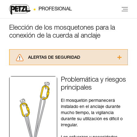
PROFESIONAL
Elección de los mosquetones para la
conexión de la cuerda al anclaje
ALERTAS DE SEGURIDAD
Lea atentamente las fichas técnicas de los
productos utilizados en este consejo antes de
Problemática y riesgos
consultarlo. Usted debe comprender la
principales
información de la ficha técnica para poder
comprender este complemento informativo.
Dominar estas técnicas requiere una formación
El mosquetón permanecerá
y un entrenamiento específico. Confirme a
instalado en el anclaje durante
través de un profesional su capacidad para
mucho tiempo, la vigilancia
ejecutar estas técnicas, solo y con total
durante su utilización es difícil o
seguridad, antes de ejecutarlas de forma
irregular.
autónoma.
Damos ejemplos de técnicas relacionadas con