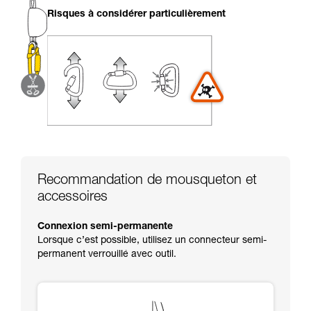
liées à votre activité. Il peut en exister d’autres
Risques à considérer particulièrement
que nous ne décrivons pas ici.
Recommandation de mousqueton et
accessoires
Connexion semi-permanente
Lorsque c’est possible, utilisez un connecteur semi-
permanent verrouillé avec outil.