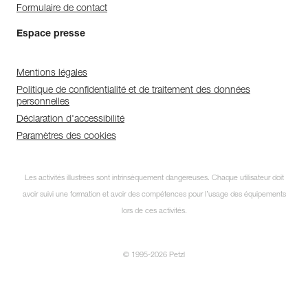
Formulaire de contact
Espace presse
Mentions légales
Politique de confidentialité et de traitement des données
personnelles
Déclaration d'accessibilité
Paramètres des cookies
Les activités illustrées sont intrinsèquement dangereuses. Chaque utilisateur doit
avoir suivi une formation et avoir des compétences pour l’usage des équipements
lors de ces activités.
© 1995-2026 Petzl