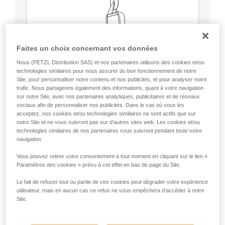
Faites un choix concernant vos données
Nous (PETZL Distribution SAS) et nos partenaires utilisons des cookies et/ou
technologies similaires pour nous assurer du bon fonctionnement de notre
Site, pour personnaliser notre contenu et nos publicités, et pour analyser notre
trafic. Nous partageons également des informations, quant à votre navigation
sur notre Site, avec nos partenaires analytiques, publicitaires et de réseaux
sociaux afin de personnaliser nos publicités. Dans le cas où vous les
acceptez, nos cookies et/ou technologies similaires ne sont actifs que sur
notre Site et ne vous suivront pas sur d’autres sites web. Les cookies et/ou
technologies similaires de nos partenaires vous suivront pendant toute votre
Circulaire, résistance équivalente dans
navigation.
tous les axes (sauf pliage sur arête).
Pas de point de faiblesse comme la bague
Vous pouvez retirer votre consentement à tout moment en cliquant sur le lien «
de verrouillage des mousquetons.
Paramètres des cookies » prévu à cet effet en bas de page du Site.
Le fait de refuser tout ou partie de ces cookies peut dégrader votre expérience
utilisateur, mais en aucun cas ce refus ne vous empêchera d’accéder à notre
Site.