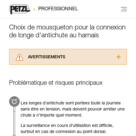
PROFESSIONNEL
Choix de mousqueton pour la connexion
de longe d'antichute au harnais
AVERTISSEMENTS
Lisez attentivement les notices techniques des
produits utilisés dans ce conseil avant de le
consulter. Vous devez avoir compris les
Problématique et risques principaux
informations de la notice technique pour
pouvoir comprendre ce complément
d’informations.
Les longes d'antichute sont portées toute la journée
Maîtriser ces techniques nécessite une
sans être en tension, mais doivent pouvoir arrêter une
formation et un entraînement spécifique. Validez
chute à n’importe quel moment.
avec un professionnel votre capacité à refaire
la manipulation, seul, en toute sécurité, avant
La surveillance en cours d’utilisation est difficile,
de la reproduire en autonomie.
surtout en cas de connexion au point dorsal.
Nous donnons des exemples de techniques