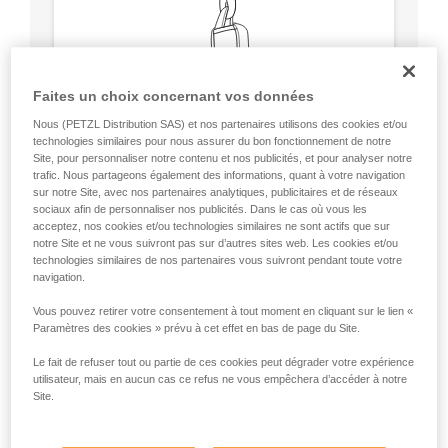
Faites un choix concernant vos données
Nous (PETZL Distribution SAS) et nos partenaires utilisons des cookies et/ou
technologies similaires pour nous assurer du bon fonctionnement de notre
Site, pour personnaliser notre contenu et nos publicités, et pour analyser notre
trafic. Nous partageons également des informations, quant à votre navigation
sur notre Site, avec nos partenaires analytiques, publicitaires et de réseaux
sociaux afin de personnaliser nos publicités. Dans le cas où vous les
acceptez, nos cookies et/ou technologies similaires ne sont actifs que sur
notre Site et ne vous suivront pas sur d’autres sites web. Les cookies et/ou
technologies similaires de nos partenaires vous suivront pendant toute votre
Circulaire, résistance équivalente dans
navigation.
tous les axes (sauf pliage sur arête).
Pas de point de faiblesse comme la bague
Vous pouvez retirer votre consentement à tout moment en cliquant sur le lien «
de verrouillage des mousquetons.
Paramètres des cookies » prévu à cet effet en bas de page du Site.
Le fait de refuser tout ou partie de ces cookies peut dégrader votre expérience
utilisateur, mais en aucun cas ce refus ne vous empêchera d’accéder à notre
Site.