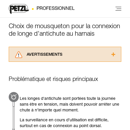
PROFESSIONNEL
Choix de mousqueton pour la connexion
de longe d'antichute au harnais
AVERTISSEMENTS
Lisez attentivement les notices techniques des
produits utilisés dans ce conseil avant de le
consulter. Vous devez avoir compris les
Problématique et risques principaux
informations de la notice technique pour
pouvoir comprendre ce complément
d’informations.
Les longes d'antichute sont portées toute la journée
Maîtriser ces techniques nécessite une
sans être en tension, mais doivent pouvoir arrêter une
formation et un entraînement spécifique. Validez
chute à n’importe quel moment.
avec un professionnel votre capacité à refaire
la manipulation, seul, en toute sécurité, avant
La surveillance en cours d’utilisation est difficile,
de la reproduire en autonomie.
surtout en cas de connexion au point dorsal.
Nous donnons des exemples de techniques