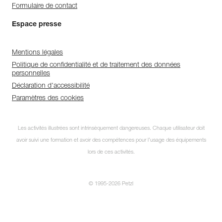
Formulaire de contact
Espace presse
Mentions légales
Politique de confidentialité et de traitement des données
personnelles
Déclaration d'accessibilité
Paramètres des cookies
Les activités illustrées sont intrinsèquement dangereuses. Chaque utilisateur doit
avoir suivi une formation et avoir des compétences pour l’usage des équipements
lors de ces activités.
© 1995-2026 Petzl