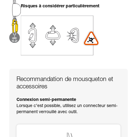
liées à votre activité. Il peut en exister d’autres
Risques à considérer particulièrement
que nous ne décrivons pas ici.
Recommandation de mousqueton et
accessoires
Connexion semi-permanente
Lorsque c’est possible, utilisez un connecteur semi-
permanent verrouillé avec outil.