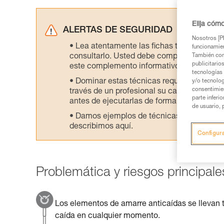
Elija cóm
ALERTAS DE SEGURIDAD
Nosotros [PE
Lea atentamente las fichas técnicas de l
funcionamien
consultarlo. Usted debe comprender la inf
También com
publicitario
este complemento informativo.
tecnologías 
Dominar estas técnicas requiere una for
y/o tecnolog
consentimie
través de un profesional su capacidad para 
parte inferi
antes de ejecutarlas de forma autónoma.
de usuario, 
Damos ejemplos de técnicas relacionadas 
describimos aquí.
Configur
Problemática y riesgos principale
Los elementos de amarre anticaídas se llevan t
caída en cualquier momento.