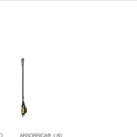
®
IO
ABSORBICA
-I 80