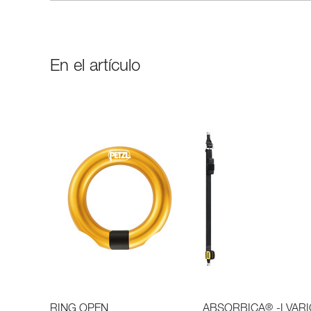
En el artículo
®
RING OPEN
ABSORBICA
-I VAR