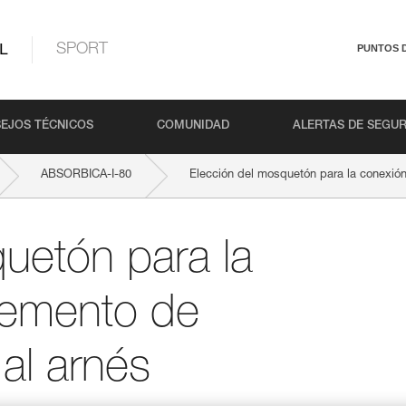
L
SPORT
PUNTOS 
EJOS TÉCNICOS
COMUNIDAD
ALERTAS DE SEGU
ABSORBICA-I-80
Elección del mosquetón para la conexión
uetón para la
lemento de
al arnés