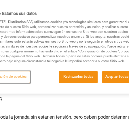
o tratamos sus datos
TZL Distribution SAS) utilizamos cookies y/o tecnologías similares para garantizar el 
os productos utilizados en este consejo antes de
to de nuestro Sitio web, personalizar nuestro contenido y anuncios, y analizar nuestro 
ormación de la ficha técnica para poder comprender
partimos información sobre su navegación en nuestro Sitio web con nuestros socios a
s y de redes sociales para personalizar nuestros anuncios. Si los acepta, nuestras cook
similares solo estarán activas en nuestro Sitio web y no le seguirán en otros sitios we
mación y un entrenamiento específico. Confirme a
ías similares de nuestros socios le seguirán a través de su navegación. Puede retirar s
nto en cualquier momento haciendo clic en el enlace "Configuración de cookies", prop
ejecutar estas técnicas, solo y con total seguridad,
or de la página del Sitio web. Rechazar todas o parte de estas cookies puede afectar a 
pero bajo ninguna circunstancia tal negativa le impedirá acceder a nuestro Sitio web.
con su actividad. Pueden existir otras que no
ación de cookies
Rechazarlas todas
Aceptar todas
s
oda la jornada sin estar en tensión, pero deben poder detener