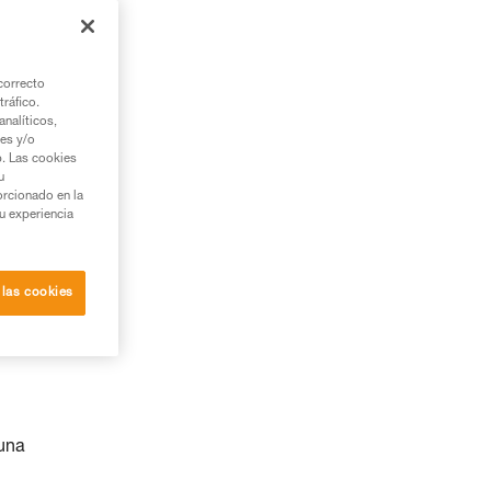
correcto
tráfico.
nalíticos,
ies y/o
b. Las cookies
u
orcionado en la
su experiencia
 las cookies
 una