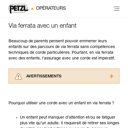
OPÉRATEURS
Via ferrata avec un enfant
Beaucoup de parents pensent pouvoir emmener leurs
enfants sur des parcours de via ferrata sans compétences
techniques de corde particulières. Pourtant, en via ferrata
avec des enfants, l’assurage avec une corde est impératif.
AVERTISSEMENTS
Lisez attentivement les notices techniques des
produits utilisés dans ce conseil avant de le
consulter. Vous devez avoir compris les
Pourquoi utiliser une corde avec un enfant en via ferrata ?
informations de la notice technique pour
pouvoir comprendre ce complément
d’informations.
Un enfant peut manquer d’attention et/ou se fatiguer
Maîtriser ces techniques nécessite une
plus vite qu’un adulte. Il risquerait de retirer ses longes
formation et un entraînement spécifique. Validez