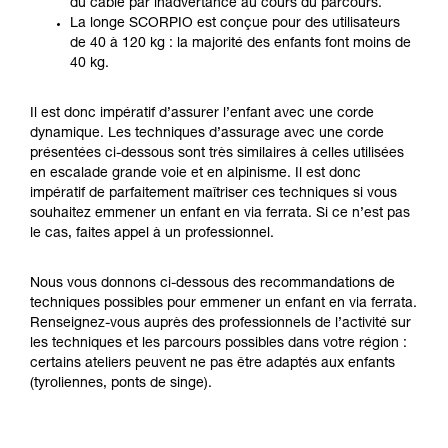
du câble par inadvertance au cours du parcours.
avec un professionnel votre capacité à refaire
La longe SCORPIO est conçue pour des utilisateurs
la manipulation, seul, en toute sécurité, avant
de 40 à 120 kg : la majorité des enfants font moins de
de la reproduire en autonomie.
40 kg.
Nous donnons des exemples de techniques
liées à votre activité. Il peut en exister d’autres
Il est donc impératif d’assurer l’enfant avec une corde
que nous ne décrivons pas ici.
dynamique. Les techniques d’assurage avec une corde
présentées ci-dessous sont très similaires à celles utilisées
en escalade grande voie et en alpinisme. Il est donc
impératif de parfaitement maîtriser ces techniques si vous
souhaitez emmener un enfant en via ferrata. Si ce n’est pas
le cas, faites appel à un professionnel.
Nous vous donnons ci-dessous des recommandations de
techniques possibles pour emmener un enfant en via ferrata.
Renseignez-vous auprès des professionnels de l’activité sur
les techniques et les parcours possibles dans votre région :
certains ateliers peuvent ne pas être adaptés aux enfants
(tyroliennes, ponts de singe).