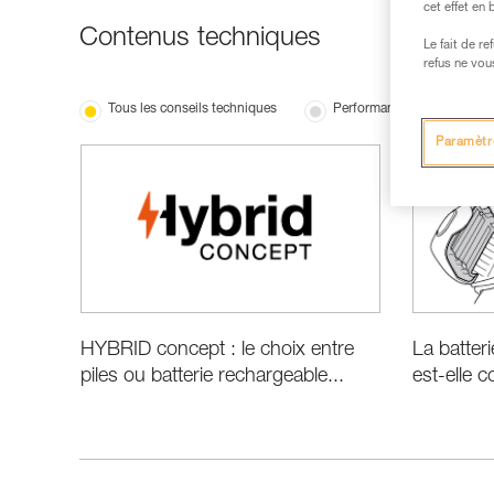
cet effet en
Contenus techniques
Le fait de r
refus ne vou
Tous les conseils techniques
Performance et information
Paramètr
HYBRID concept : le choix entre
La batter
piles ou batterie rechargeable...
est-elle 