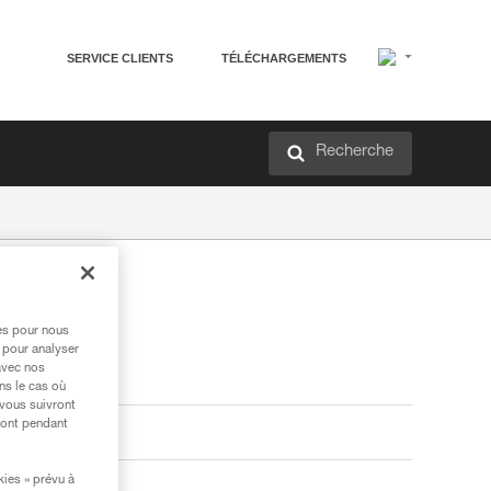
SERVICE CLIENTS
TÉLÉCHARGEMENTS
Recherche
res pour nous
 pour analyser
avec nos
ns le cas où
 vous suivront
ront pendant
kies » prévu à