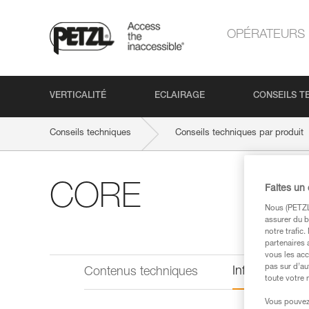
OPÉRATEURS
VERTICALITÉ
ECLAIRAGE
CONSEILS T
Conseils techniques
Conseils techniques par produit
CORE
Faites un
Nous (PETZL 
assurer du b
notre trafic
partenaires 
vous les acc
pas sur d’au
Informations 
Contenus techniques
toute votre 
Vous pouvez 