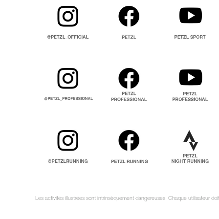
Les activités illustrées sont intrinsèquement dangereuses. Chaque utilisateur do