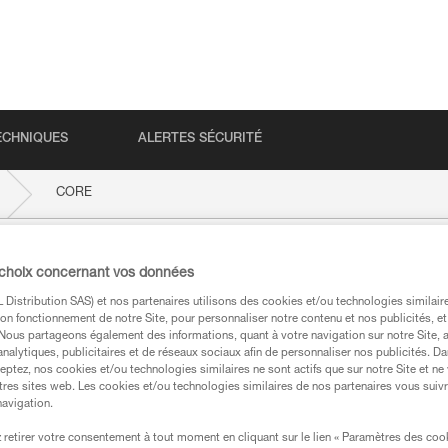
ECHNIQUES
ALERTES SÉCURITÉ
CORE
 choix concernant vos données
Distribution SAS) et nos partenaires utilisons des cookies et/ou technologies similai
on fonctionnement de notre Site, pour personnaliser notre contenu et nos publicités, et
. Nous partageons également des informations, quant à votre navigation sur notre Site, 
analytiques, publicitaires et de réseaux sociaux afin de personnaliser nos publicités. Da
eptez, nos cookies et/ou technologies similaires ne sont actifs que sur notre Site et ne
tres sites web. Les cookies et/ou technologies similaires de nos partenaires vous suiv
techniques
navigation.
retirer votre consentement à tout moment en cliquant sur le lien « Paramètres des coo