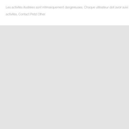
Les activités illustrées sont intrinsèquement dangereuses. Chaque utilisateur doit avoir su
activités. Contact Petzl Other