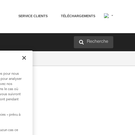
SERVICE CLIENTS
TÉLÉCHARGEMENTS
Recherche
res pour nous
 pour analyser
avec nos
ns le cas où
 vous suivront
ront pendant
kies » prévu à
aucun cas ce