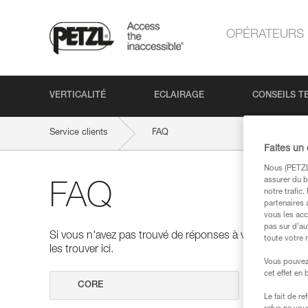
OPÉRATEURS
VERTICALITÉ
ECLAIRAGE
CONSEILS T
Service clients
FAQ
Faites un
Nous (PETZL 
assurer du b
FAQ
notre trafic
partenaires 
vous les acc
pas sur d’au
Si vous n'avez pas trouvé de réponses à vos questions
toute votre 
les trouver ici.
Vous pouvez 
cet effet en
Effectuer 
Le fait de r