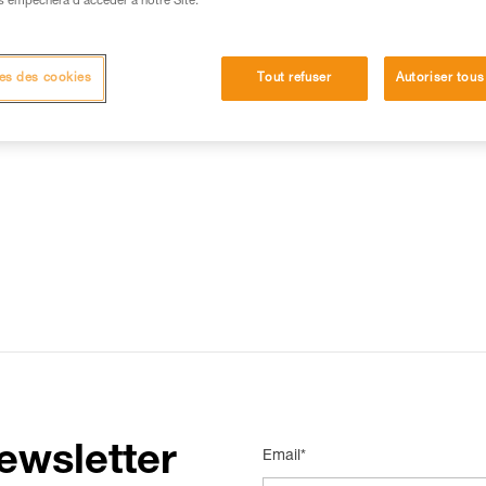
s empêchera d’accéder à notre Site.
15 RÉPONSES LES PLUS CONSULTÉES
CONTACT
es des cookies
Tout refuser
Autoriser tous
ewsletter
Email*