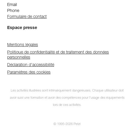
Email
Phone
Formulaire de contact
Espace presse
Mentions légales
Politique de confidentialité et de traitement des données
personnelles
Déclaration d'accessibilité
Paramètres des cookies
Les activités illustrées sont intrinsèquement dangereuses. Chaque utilisateur doit
avoir suivi une formation et avoir des compétences pour l’usage des équipements
lors de ces activités.
© 1995-2026 Petzl