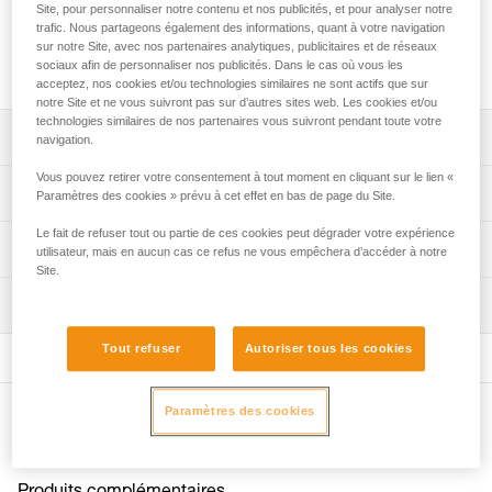
Site, pour personnaliser notre contenu et nos publicités, et pour analyser notre
Simple à mettre en place, la protection pour casque VERTEX
trafic. Nous partageons également des informations, quant à votre navigation
permet de préserver la coque des salissures et des
sur notre Site, avec nos partenaires analytiques, publicitaires et de réseaux
projections.
sociaux afin de personnaliser nos publicités. Dans le cas où vous les
acceptez, nos cookies et/ou technologies similaires ne sont actifs que sur
notre Site et ne vous suivront pas sur d’autres sites web. Les cookies et/ou
technologies similaires de nos partenaires vous suivront pendant toute votre
Descriptif
navigation.
Vous pouvez retirer votre consentement à tout moment en cliquant sur le lien «
Protection à installer sur la coque externe.
Spécifications techniques
Paramètres des cookies » prévu à cet effet en bas de page du Site.
Préserve la coque des salissures et des projections.
Le fait de refuser tout ou partie de ces cookies peut dégrader votre expérience
Poids: 60 g
Compatible avec les casques VERTEX (1).
Informations techniques
utilisateur, mais en aucun cas ce refus ne vous empêchera d’accéder à notre
Matière(s): polycarbonate
Site.
FAQ
(1) Versions à partir de 2019.
Inspection
Spécifications référence(s)
FAQ
Référence : A012AA00
Tout refuser
Autoriser tous les cookies
Voir tous les contenus techniques
Garantie : 3 ans
Conditionnement : 1
Paramètres des cookies
Autres produits