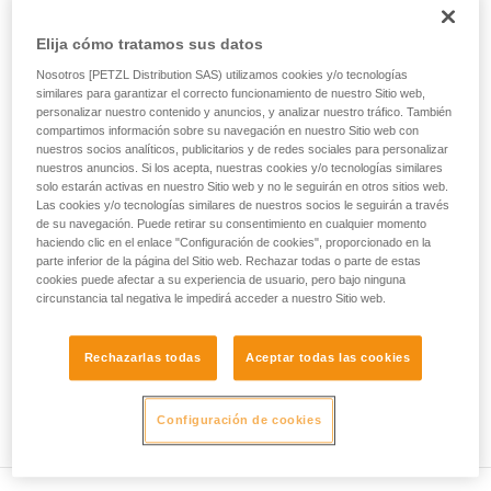
ejecutar estas técnicas, solo y con total
seguridad, antes de ejecutarlas de forma
• Compruebe que la sección del mosquetón es la adecuada.
Elija cómo tratamos sus datos
autónoma.
Damos ejemplos de técnicas relacionadas con
• Compruebe que el mosquetón no se bloquea en el orificio
Nosotros [PETZL Distribution SAS) utilizamos cookies y/o tecnologías
su actividad. Pueden existir otras que no
de conexión del aparato.
similares para garantizar el correcto funcionamiento de nuestro Sitio web,
describimos aquí.
personalizar nuestro contenido y anuncios, y analizar nuestro tráfico. También
compartimos información sobre su navegación en nuestro Sitio web con
• Valore la posibilidad de que el mosquetón se coloque en
nuestros socios analíticos, publicitarios y de redes sociales para personalizar
una mala posición y la estabilidad de esta mala posición.
nuestros anuncios. Si los acepta, nuestras cookies y/o tecnologías similares
solo estarán activas en nuestro Sitio web y no le seguirán en otros sitios web.
• Compruebe los riesgos de interferencia entre los
Las cookies y/o tecnologías similares de nuestros socios le seguirán a través
de su navegación. Puede retirar su consentimiento en cualquier momento
elementos del sistema y el casquillo del mosquetón.
haciendo clic en el enlace "Configuración de cookies", proporcionado en la
parte inferior de la página del Sitio web. Rechazar todas o parte de estas
Observación
cookies puede afectar a su experiencia de usuario, pero bajo ninguna
circunstancia tal negativa le impedirá acceder a nuestro Sitio web.
Para los aparatos provistos de una pieza flexible de sujeción
del mosquetón (ZIGZAG, PIRANA...), repita la prueba de
Rechazarlas todas
Aceptar todas las cookies
compatibilidad cuando cambie el mosquetón. En efecto, la
pieza flexible puede haber sido deformada por el primer
mosquetón y ya no sujetar correctamente al segundo.
Configuración de cookies