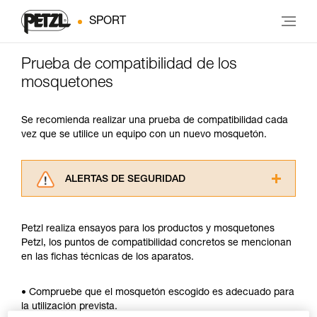
SPORT
Prueba de compatibilidad de los
mosquetones
Se recomienda realizar una prueba de compatibilidad cada
vez que se utilice un equipo con un nuevo mosquetón.
ALERTAS DE SEGURIDAD
Lea atentamente las fichas técnicas de los
productos utilizados en este consejo antes de
Petzl realiza ensayos para los productos y mosquetones
consultarlo. Usted debe comprender la
Petzl, los puntos de compatibilidad concretos se mencionan
información de la ficha técnica para poder
en las fichas técnicas de los aparatos.
comprender este complemento informativo.
Dominar estas técnicas requiere una formación
y un entrenamiento específico. Confirme a
• Compruebe que el mosquetón escogido es adecuado para
través de un profesional su capacidad para
la utilización prevista.