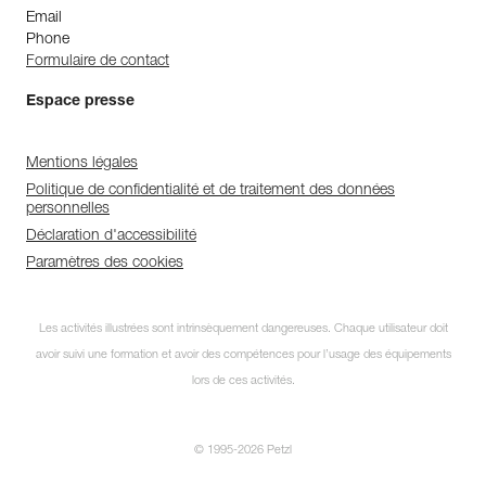
Email
Phone
Formulaire de contact
Espace presse
Mentions légales
Politique de confidentialité et de traitement des données
personnelles
Déclaration d'accessibilité
Paramètres des cookies
Les activités illustrées sont intrinsèquement dangereuses. Chaque utilisateur doit
avoir suivi une formation et avoir des compétences pour l’usage des équipements
lors de ces activités.
© 1995-2026 Petzl