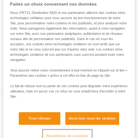
• Vérifiez que le mousqueton ne se bloque pas dans le trou
Faites un choix concernant vos données
de la reproduire en autonomie.
de connexion de l'appareil.
Nous donnons des exemples de techniques
• Évaluez la possibilité que le mousqueton se mette en
Nous (PETZL Distribution SAS) et nos partenaires utilisons des cookies et/ou
liées à votre activité. Il peut en exister d’autres
technologies similaires pour nous assurer du bon fonctionnement de notre
mauvaise position et la stabilité de cette mauvaise position.
que nous ne décrivons pas ici.
Site, pour personnaliser notre contenu et nos publicités, et pour analyser notre
• Vérifiez les risques d'interférence entre les éléments du
trafic. Nous partageons également des informations, quant à votre navigation
système et la bague du mousqueton.
sur notre Site, avec nos partenaires analytiques, publicitaires et de réseaux
sociaux afin de personnaliser nos publicités. Dans le cas où vous les
acceptez, nos cookies et/ou technologies similaires ne sont actifs que sur
Remarque
notre Site et ne vous suivront pas sur d’autres sites web. Les cookies et/ou
Pour les appareils munis d'une bague souple de maintien du
technologies similaires de nos partenaires vous suivront pendant toute votre
mousqueton (ZIGZAG, PIRANA...), refaites un test de
navigation.
compatibilité lorsque vous changez le mousqueton. En effet,
Vous pouvez retirer votre consentement à tout moment en cliquant sur le lien «
la bague souple peut avoir été déformée par le premier
Paramètres des cookies » prévu à cet effet en bas de page du Site.
mousqueton et ne plus maintenir correctement le second.
Le fait de refuser tout ou partie de ces cookies peut dégrader votre expérience
utilisateur, mais en aucun cas ce refus ne vous empêchera d’accéder à notre
Site.
Présent dans l'article
Tout refuser
Autoriser tous les cookies
Paramètres des cookies