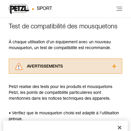
SPORT
Test de compatibilité des mousquetons
À chaque utilisation d’un équipement avec un nouveau
mousqueton, un test de compatibilité est recommandé.
AVERTISSEMENTS
Lisez attentivement les notices techniques des
produits utilisés dans ce conseil avant de le
Petzl réalise des tests pour les produits et mousquetons
consulter. Vous devez avoir compris les
Petzl, les points de compatibilité particulières sont
informations de la notice technique pour
mentionnés dans les notices techniques des appareils.
pouvoir comprendre ce complément
d’informations.
Maîtriser ces techniques nécessite une
• Vérifiez que le mousqueton choisi est adapté à l'utilisation
formation et un entraînement spécifique. Validez
prévue.
avec un professionnel votre capacité à refaire
• Vérifiez que la section du mousqueton est adaptée.
la manipulation, seul, en toute sécurité, avant