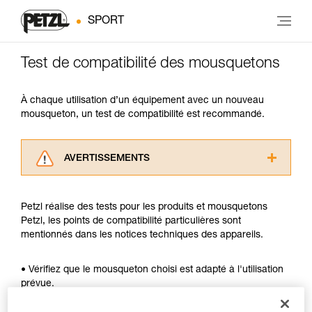
SPORT
Test de compatibilité des mousquetons
À chaque utilisation d’un équipement avec un nouveau
mousqueton, un test de compatibilité est recommandé.
AVERTISSEMENTS
Lisez attentivement les notices techniques des
produits utilisés dans ce conseil avant de le
Petzl réalise des tests pour les produits et mousquetons
consulter. Vous devez avoir compris les
Petzl, les points de compatibilité particulières sont
informations de la notice technique pour
mentionnés dans les notices techniques des appareils.
pouvoir comprendre ce complément
d’informations.
Maîtriser ces techniques nécessite une
• Vérifiez que le mousqueton choisi est adapté à l'utilisation
formation et un entraînement spécifique. Validez
prévue.
avec un professionnel votre capacité à refaire
• Vérifiez que la section du mousqueton est adaptée.
la manipulation, seul, en toute sécurité, avant