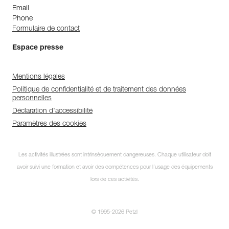
Email
Phone
Formulaire de contact
Espace presse
Mentions légales
Politique de confidentialité et de traitement des données
personnelles
Déclaration d'accessibilité
Paramètres des cookies
Les activités illustrées sont intrinsèquement dangereuses. Chaque utilisateur doit
avoir suivi une formation et avoir des compétences pour l’usage des équipements
lors de ces activités.
© 1995-2026 Petzl