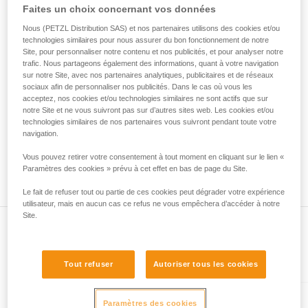
• Vérifiez que le mousqueton ne se bloque pas dans le trou
Faites un choix concernant vos données
de la reproduire en autonomie.
de connexion de l'appareil.
Nous donnons des exemples de techniques
• Évaluez la possibilité que le mousqueton se mette en
Nous (PETZL Distribution SAS) et nos partenaires utilisons des cookies et/ou
liées à votre activité. Il peut en exister d’autres
technologies similaires pour nous assurer du bon fonctionnement de notre
mauvaise position et la stabilité de cette mauvaise position.
que nous ne décrivons pas ici.
Site, pour personnaliser notre contenu et nos publicités, et pour analyser notre
• Vérifiez les risques d'interférence entre les éléments du
trafic. Nous partageons également des informations, quant à votre navigation
système et la bague du mousqueton.
sur notre Site, avec nos partenaires analytiques, publicitaires et de réseaux
sociaux afin de personnaliser nos publicités. Dans le cas où vous les
acceptez, nos cookies et/ou technologies similaires ne sont actifs que sur
Remarque
notre Site et ne vous suivront pas sur d’autres sites web. Les cookies et/ou
Pour les appareils munis d'une bague souple de maintien du
technologies similaires de nos partenaires vous suivront pendant toute votre
mousqueton (ZIGZAG, PIRANA...), refaites un test de
navigation.
compatibilité lorsque vous changez le mousqueton. En effet,
Vous pouvez retirer votre consentement à tout moment en cliquant sur le lien «
la bague souple peut avoir été déformée par le premier
Paramètres des cookies » prévu à cet effet en bas de page du Site.
mousqueton et ne plus maintenir correctement le second.
Le fait de refuser tout ou partie de ces cookies peut dégrader votre expérience
utilisateur, mais en aucun cas ce refus ne vous empêchera d’accéder à notre
Site.
Présent dans l'article
Tout refuser
Autoriser tous les cookies
Paramètres des cookies