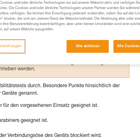
Cookies und/oder ähnliche Technologien nur auf unserer Website aktiv und verfolgen Sie
ites. Die Cookies und/oder ähnliche Technologien unserer Partner werden Sie während 
Produkte, um die es in diesem Tech Tipp geht,
fens verfolgen. Sie können Ihre Einwilligung jederzeit widerrufen, indem Sie auf den Li
te ziehen. Um diese Zusatzinformationen verstehen zu
n“ klicken, der sich am unteren Rand der Website befindet. Die Ablehnung aller oder ein
 Ihre Benutzererfahrung beeinträchtigen, aber unter keinen Umständen wird eine solch
auchsanweisung enthaltenen Informationen richtig
n, auf unsere Website zuzugreifen.
 eine entsprechende Ausbildung und ein spezielles
instellungen
Alle ablehnen
Alle Cookies
inem Profi, ob Sie in der Lage sind, den Vorgang
n eigenständig durchführen.
ivität verbundenen Techniken. Möglicherweise gibt es
chrieben werden.
bilitätstests durch. Besondere Punkte hinsichtlich der
r Geräte genannt.
r für den vorgesehenen Einsatz geeignet ist.
rabiners geeignet ist.
 der Verbindungsöse des Geräts blockiert wird.