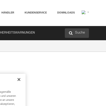
HÄNDLER
KUNDENSERVICE
DOWNLOADS
Suche
CHERHEITSWARNUNGEN
r
ngsgemäße
n und unseren
te an unsere
akzeptieren,