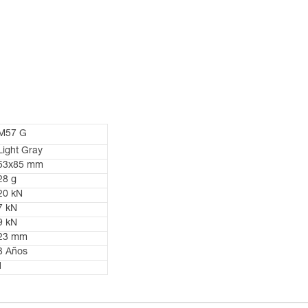
M57 G
Light Gray
53x85 mm
28 g
20 kN
7 kN
9 kN
23 mm
3 Años
1