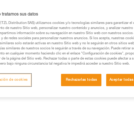
desmosquetoneo. De esta forma
de grandes itinerarios en mont
o tratamos sus datos
TZL Distribution SAS) utilizamos cookies y/o tecnologías similares para garantizar el 
Buscar un punto de venta
to de nuestro Sitio web, personalizar nuestro contenido y anuncios, y analizar nuestro 
partimos información sobre su navegación en nuestro Sitio web con nuestros socios a
s y de redes sociales para personalizar nuestros anuncios. Si los acepta, nuestras cook
similares solo estarán activas en nuestro Sitio web y no le seguirán en otros sitios we
ías similares de nuestros socios le seguirán a través de su navegación. Puede retirar s
nto en cualquier momento haciendo clic en el enlace "Configuración de cookies", prop
or de la página del Sitio web. Rechazar todas o parte de estas cookies puede afectar a 
pero bajo ninguna circunstancia tal negativa le impedirá acceder a nuestro Sitio web.
ación de cookies
Rechazarlas todas
Aceptar todas
Otros productos
a
Inspección