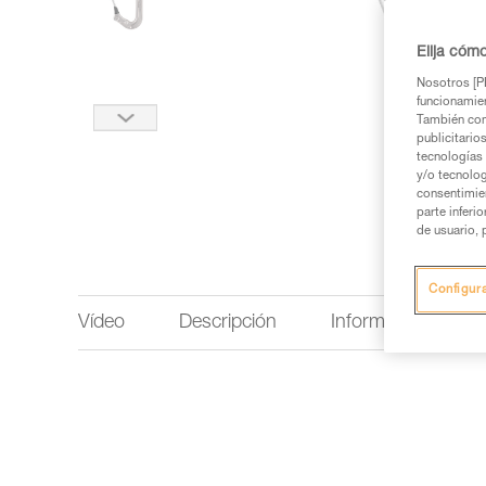
Elija cóm
Nosotros [PE
funcionamien
También com
publicitario
tecnologías 
y/o tecnolog
consentimie
parte inferi
de usuario, 
Configur
Vídeo
Descripción
Información técnic