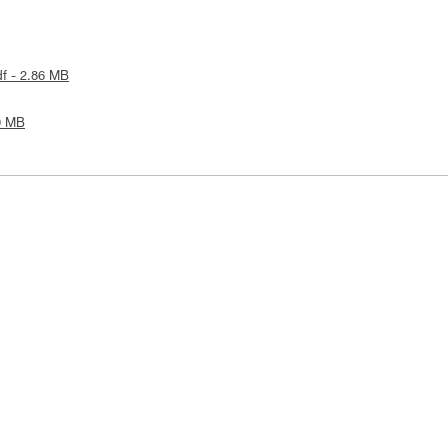
df - 2.86 MB
19 MB