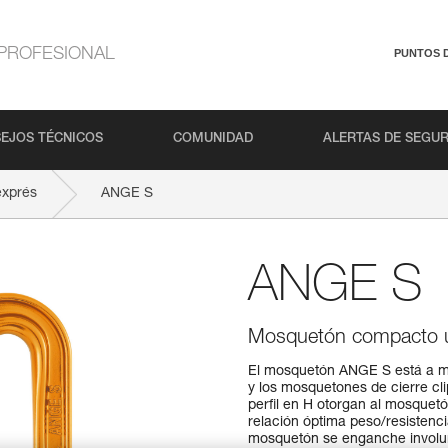
PROFESIONAL
PUNTOS 
EJOS TÉCNICOS
COMUNIDAD
ALERTAS DE SEGU
exprés
ANGE S
ANGE S
Mosquetón compacto ult
El mosquetón ANGE S está a me
y los mosquetones de cierre cli
perfil en H otorgan al mosquet
relación óptima peso/resistenci
mosquetón se enganche involun