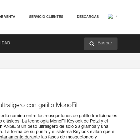
DE VENTA
SERVICIO CLIENTES
DESCARGAS
Buscar
RIDAD
raligero con gatillo MonoFil
dio camino entre los mosquetones de gatillo tradicionales
p clásicos. La tecnología MonoFil Keylock de Petzl y el
ón ANGE S un peso ultraligero de sólo 28 gramos y una
a. La forma de su punta y el sistema Keylock evitan que el
tariamente durante las fases de mosquetoneo y