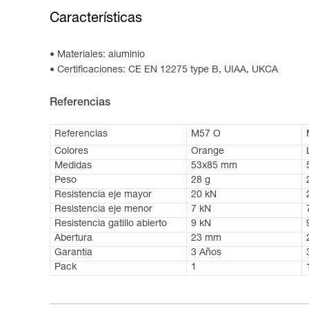
Características
Materiales: aluminio
Certificaciones: CE EN 12275 type B, UIAA, UKCA
Referencias
Referencias
M57 O
Colores
Orange
Medidas
53x85 mm
Peso
28 g
Resistencia eje mayor
20 kN
Resistencia eje menor
7 kN
Resistencia gatillo abierto
9 kN
Abertura
23 mm
Garantía
3 Años
Pack
1