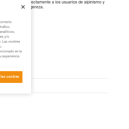
, se adapta perfectamente a los usuarios de alpinismo y
aña que buscar ligereza.
correcto
tráfico.
nalíticos,
ies y/o
b. Las cookies
u
orcionado en la
su experiencia
 las cookies