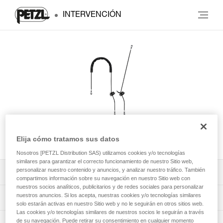
INTERVENCIÓN
GRILLON
Elija cómo tratamos sus datos
Nosotros [PETZL Distribution SAS) utilizamos cookies y/o tecnologías
similares para garantizar el correcto funcionamiento de nuestro Sitio web,
personalizar nuestro contenido y anuncios, y analizar nuestro tráfico. También
Descargar ficha técnica (PDF)
compartimos información sobre su navegación en nuestro Sitio web con
nuestros socios analíticos, publicitarios y de redes sociales para personalizar
nuestros anuncios. Si los acepta, nuestras cookies y/o tecnologías similares
Technical Notice
Aplicación para el control y seguimiento de sus EPI
solo estarán activas en nuestro Sitio web y no le seguirán en otros sitios web.
Las cookies y/o tecnologías similares de nuestros socios le seguirán a través
de su navegación. Puede retirar su consentimiento en cualquier momento
descubra ePPEcentre
Procedimiento de revisión del EPI