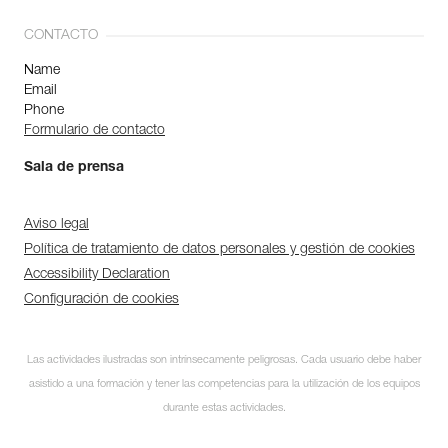
CONTACTO
Name
Email
Phone
Formulario de contacto
Sala de prensa
Aviso legal
Política de tratamiento de datos personales y gestión de cookies
Accessibility Declaration
Configuración de cookies
Las actividades ilustradas son intrínsecamente peligrosas. Cada usuario debe haber
asistido a una formación y tener las competencias para la utilización de los equipos
durante estas actividades.