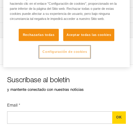
haciendo clic en el enlace "Configuración de cookies", proporcionado en la
parte inferior de la página del Sitio web. Rechazar todas o parte de estas
cookies puede afectar a su experiencia de usuario, pero bajo ninguna
verif EPI-GRILLON-procedure-ES
Ficha de seguimiento del EPI
circunstancia tal negativa le impedirá acceder a nuestro Sitio web.
verif EPI-GRILLON-suivi-ES
Consejos para el mantenimiento de tus equipos
Rechazarlas todas
Aceptar todas las cookies
entretien-cordes_ES
Ver la página del producto
Configuración de cookies
Suscríbase al boletín
y mantente conectado con nuestras noticias
Email *