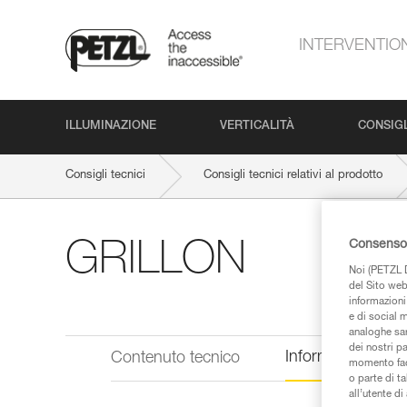
INTERVENTIO
ILLUMINAZIONE
VERTICALITÀ
CONSIGL
Consigli tecnici
Consigli tecnici relativi al prodotto
Consenso 
GRILLON
Noi (PETZL D
del Sito web,
informazioni 
e di social m
analoghe sar
dei nostri p
Informazioni tecn
Contenuto tecnico
momento facen
o parte di t
all’utente d