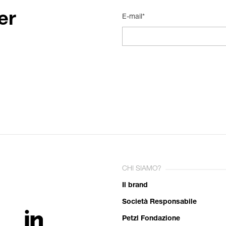
er
E-mail*
CHI SIAMO?
Il brand
Società Responsabile
Petzl Fondazione