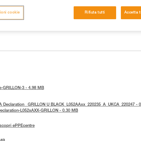
ioni cookie
Rifiuta tutti
Accetta t
tice-GRILLON-3 - 4.98 MB
UKCA Declaration _GRILLON U BLACK_L052AAxx_220235_A_UKCA_220247 - 
E-Declaration-L052xAXX-GRILLON - 0.30 MB
scopri ePPEcentre