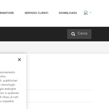
VENDITORE
SERVIZIO CLIENTI
DOWNLOADS
Cerca
unzionamento
oltre,
i, pubblicitari
/o tecnologie
ogie analoghe
nso in qualsiasi
rifiuto di tutti
to impedirà