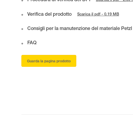
Procedura di verifica del DPI
Scarica il pdf - 2.80
Verifica del prodotto
Scarica il pdf - 0.19 MB
Consigli per la manutenzione del materiale Petzl
FAQ
Guarda la pagina prodotto