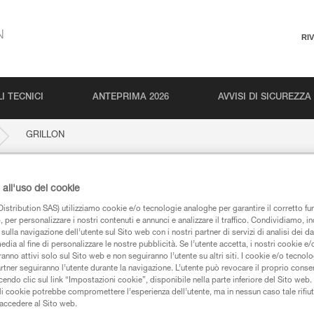
N
RI
I TECNICI
ANTEPRIMA 2026
AVVISI DI SICUREZZA
GRILLON
all'uso dei cookie
istribution SAS) utilizziamo cookie e/o tecnologie analoghe per garantire il corretto f
 per personalizzare i nostri contenuti e annunci e analizzare il traffico. Condividiamo, in
sulla navigazione dell’utente sul Sito web con i nostri partner di servizi di analisi dei dat
edia al fine di personalizzare le nostre pubblicità. Se l’utente accetta, i nostri cookie e
anno attivi solo sul Sito web e non seguiranno l’utente su altri siti. I cookie e/o tecnol
artner seguiranno l’utente durante la navigazione. L’utente può revocare il proprio conse
iche
do clic sul link “Impostazioni cookie”, disponibile nella parte inferiore del Sito web. Il 
ali cookie potrebbe compromettere l’esperienza dell’utente, ma in nessun caso tale rifiu
i accedere al Sito web.