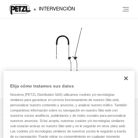
INTERVENCIÓN
GRILLON
Elija cómo tratamos sus datos
Nosotros [PETZL Distribution SAS) utilizamos cookies y/o tecnologías
similares para garantizar el correcto funcionamiento de nuestro Sitio web,
personalizar nuestro contenido y anuncios, y analizar nuestro tráfico. También
Descargar ficha técnica (PDF)
compartimos información sobre su navegación en nuestro Sitio web con
nuestros socios analíticos, publicitarios y de redes sociales para personalizar
nuestros anuncios. Si los acepta, nuestras cookies y/o tecnologías similares
Technical Notice
Aplicación para el control y seguimiento de sus EPI
solo estarán activas en nuestro Sitio web y no le seguirán en otros sitios web.
Las cookies y/o tecnologías similares de nuestros socios le seguirán a través
de su navegación. Puede retirar su consentimiento en cualquier momento
descubra ePPEcentre
Procedimiento de revisión del EPI