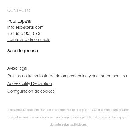
CONTACTO
Petzl Espana
info.esp@petzl.com
+34 935 952 073
Formulario de contacto
Sala de prensa
Aviso legal
Política de tratamiento de datos personales y gestión de cookies
Accessibility Declaration
Configuración de cookies
Las actividades ilustradas son intrínsecamente peligrosas. Cada usuario debe haber
asistido a una formación y tener las competencias para la utilización de los equipos
durante estas actividades.