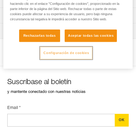
haciendo clic en el enlace "Configuración de cookies", proporcionado en la
parte inferior de la página del Sitio web. Rechazar todas o parte de estas
cookies puede afectar a su experiencia de usuario, pero bajo ninguna
verif EPI-GRILLON-procedure-ES
Ficha de seguimiento del EPI
circunstancia tal negativa le impedirá acceder a nuestro Sitio web.
verif EPI-GRILLON-suivi-ES
Consejos para el mantenimiento de tus equipos
Rechazarlas todas
Aceptar todas las cookies
entretien-cordes_ES
Ver la página del producto
Configuración de cookies
Suscríbase al boletín
y mantente conectado con nuestras noticias
Email *