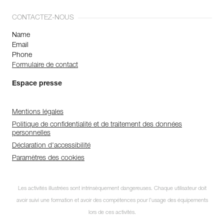
CONTACTEZ-NOUS
Name
Email
Phone
Formulaire de contact
Espace presse
Mentions légales
Politique de confidentialité et de traitement des données
personnelles
Déclaration d'accessibilité
Paramètres des cookies
Les activités illustrées sont intrinsèquement dangereuses. Chaque utilisateur doit
avoir suivi une formation et avoir des compétences pour l’usage des équipements
lors de ces activités.