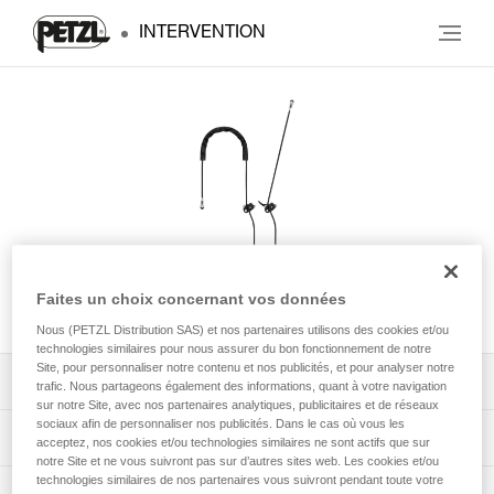
INTERVENTION
Faites un choix concernant vos données
GRILLON
Nous (PETZL Distribution SAS) et nos partenaires utilisons des cookies et/ou
technologies similaires pour nous assurer du bon fonctionnement de notre
Site, pour personnaliser notre contenu et nos publicités, et pour analyser notre
Télécharger la notice technique (PDF)
trafic. Nous partageons également des informations, quant à votre navigation
sur notre Site, avec nos partenaires analytiques, publicitaires et de réseaux
sociaux afin de personnaliser nos publicités. Dans le cas où vous les
Technical Notice
App pour contrôler et suivre vos EPI
acceptez, nos cookies et/ou technologies similaires ne sont actifs que sur
notre Site et ne vous suivront pas sur d’autres sites web. Les cookies et/ou
technologies similaires de nos partenaires vous suivront pendant toute votre
découvrez ePPEcentre
Procédure de vérification EPI