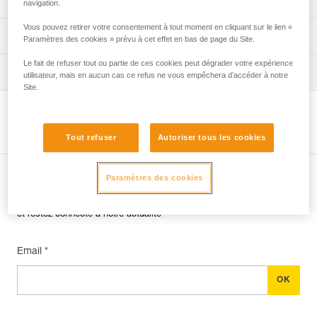
navigation.
Vous pouvez retirer votre consentement à tout moment en cliquant sur le lien «
verif EPI-GRILLON-procedure-FR
Fiche de suivi EPI
Paramètres des cookies » prévu à cet effet en bas de page du Site.
Le fait de refuser tout ou partie de ces cookies peut dégrader votre expérience
verif EPI-GRILLON-suivi-FR
Conseils pour l'entretien de vos équipements
utilisateur, mais en aucun cas ce refus ne vous empêchera d’accéder à notre
Site.
entretien-cordes_FR
Voir la page produit
Tout refuser
Autoriser tous les cookies
Paramètres des cookies
Abonnez-vous à la newsletter
et restez connecté à notre actualité
Email *