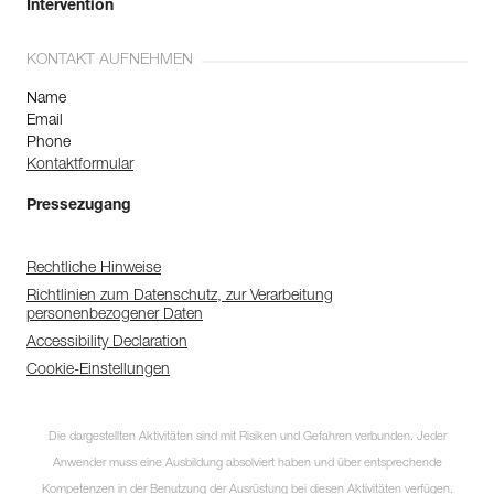
Intervention
KONTAKT AUFNEHMEN
Name
Email
Phone
Kontaktformular
Pressezugang
Rechtliche Hinweise
Richtlinien zum Datenschutz, zur Verarbeitung
personenbezogener Daten
Accessibility Declaration
Cookie-Einstellungen
Die dargestellten Aktivitäten sind mit Risiken und Gefahren verbunden. Jeder
Anwender muss eine Ausbildung absolviert haben und über entsprechende
Kompetenzen in der Benutzung der Ausrüstung bei diesen Aktivitäten verfügen.