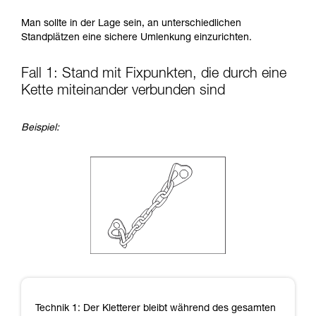
Informationen richtig verstanden haben.
Man sollte in der Lage sein, an unterschiedlichen
Die Beherrschung dieser Techniken setzt eine
Standplätzen eine sichere Umlenkung einzurichten.
entsprechende Ausbildung und ein spezielles
Training voraus. Prüfen Sie zusammen mit
einem Profi, ob Sie in der Lage sind, den
Fall 1: Stand mit Fixpunkten, die durch eine
Vorgang alleine sicher zu wiederholen, bevor
Kette miteinander verbunden sind
Sie ihn eigenständig durchführen.
Wir geben Beispiele für die mit Ihrer Aktivität
verbundenen Techniken. Möglicherweise gibt es
Beispiel:
noch andere Techniken, die hier nicht
beschrieben werden.
Technik 1: Der Kletterer bleibt während des gesamten