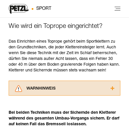
SPORT
Wie wird ein Toprope eingerichtet?
Das Einrichten eines Toprope gehört beim Sportklettern zu
den Grundtechniken, die jeder Klettereinsteiger lernt. Auch
wenn Sie diese Technik mit der Zeit im Schlaf beherrschen,
dürfen Sie niemals außer Acht lassen, dass ein Fehler 30
oder 40 m über dem Boden gravierende Folgen haben kann.
Kletterer und Sichernde müssen stets wachsam sein!
WARNHINWEIS
Lesen Sie die Gebrauchsanweisungen der
Produkte, um die es in diesem Tech Tipp geht,
aufmerksam durch, bevor Sie diesen zu Rate
Bei beiden Techniken muss der Sichernde den Kletterer
ziehen. Um diese Zusatzinformationen
während des gesamten Umbau-Vorgangs sichern. Er darf
verstehen zu können, müssen Sie zuerst die in
auf keinen Fall das Bremsseil loslassen.
der Gebrauchsanweisung enthaltenen