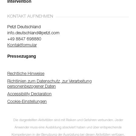
Intervention
KONTAKT AUFNEHMEN
Petzl Deutschland
info.deutschland@petzl.com
+49 8847 698880
Kontaktformular
Pressezugang
Rechtliche Hinweise
Richtlinien zum Datenschutz, zur Verarbeitung
personenbezogener Daten
Accessibility Declaration
Cookie-Einstellungen
Die dargestellten Aktivitäten sind mit Risiken und Gefahren verbunden. Jeder
Anwender muss eine Ausbildung absolviert haben und über entsprechende
Kompetenzen in der Benutzung der Ausrüstung bei diesen Aktivitäten verfügen.