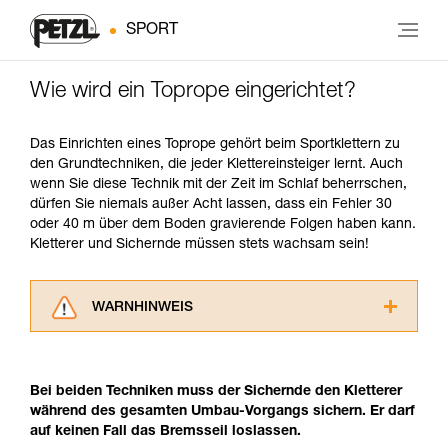
SPORT
Wie wird ein Toprope eingerichtet?
Das Einrichten eines Toprope gehört beim Sportklettern zu
den Grundtechniken, die jeder Klettereinsteiger lernt. Auch
wenn Sie diese Technik mit der Zeit im Schlaf beherrschen,
dürfen Sie niemals außer Acht lassen, dass ein Fehler 30
oder 40 m über dem Boden gravierende Folgen haben kann.
Kletterer und Sichernde müssen stets wachsam sein!
WARNHINWEIS
Lesen Sie die Gebrauchsanweisungen der
Produkte, um die es in diesem Tech Tipp geht,
aufmerksam durch, bevor Sie diesen zu Rate
Bei beiden Techniken muss der Sichernde den Kletterer
ziehen. Um diese Zusatzinformationen
während des gesamten Umbau-Vorgangs sichern. Er darf
verstehen zu können, müssen Sie zuerst die in
auf keinen Fall das Bremsseil loslassen.
der Gebrauchsanweisung enthaltenen