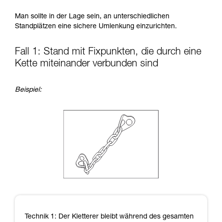
Informationen richtig verstanden haben.
Man sollte in der Lage sein, an unterschiedlichen
Die Beherrschung dieser Techniken setzt eine
Standplätzen eine sichere Umlenkung einzurichten.
entsprechende Ausbildung und ein spezielles
Training voraus. Prüfen Sie zusammen mit
einem Profi, ob Sie in der Lage sind, den
Fall 1: Stand mit Fixpunkten, die durch eine
Vorgang alleine sicher zu wiederholen, bevor
Kette miteinander verbunden sind
Sie ihn eigenständig durchführen.
Wir geben Beispiele für die mit Ihrer Aktivität
verbundenen Techniken. Möglicherweise gibt es
Beispiel:
noch andere Techniken, die hier nicht
beschrieben werden.
Technik 1: Der Kletterer bleibt während des gesamten