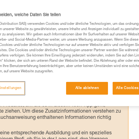
 SIROCCO-
heiden, welche Daten Sie teilen
Distribution SAS) verwenden Cookies und/oder ähnliche Technologien, um das ordnu
n unserer Website zu gewährleisten, unsere Inhalte und Anzeigen individuell zu gestalte
 zu analysieren. Wir geben auch Informationen über Ihr Surfverhalten auf unserer Websi
ropäische Norm die Anforderungen an die
erbe- und Social-Media-Partner weiter, um unsere Werbung anzupassen. Wenn Sie diese 
Cookies und/oder ähnliche Technologien nur auf unserer Website aktiv und verfolgen Sie
ngehen (Norm EN 18100 Helme für
ites. Die Cookies und/oder ähnliche Technologien unserer Partner werden Sie während 
fens verfolgen. Sie können Ihre Einwilligung jederzeit widerrufen, indem Sie auf den Li
r Veröffentlichung dieser Norm meinen Petzl-
n“ klicken, der sich am unteren Rand der Website befindet. Die Ablehnung aller oder ein
 Ihre Benutzererfahrung beeinträchtigen, aber unter keinen Umständen wird eine solch
 benutzen?
n, auf unsere Website zuzugreifen.
instellungen
Alle ablehnen
Alle Cookies
Produkte, um die es in diesem Tech Tipp geht,
te ziehen. Um diese Zusatzinformationen verstehen zu
auchsanweisung enthaltenen Informationen richtig
 eine entsprechende Ausbildung und ein spezielles