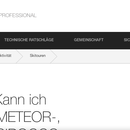
PROFESSIONAL
TECHNISCHE RATSCHLÄGE
GEMEINSCHAFT
SI
tivität
Skitouren
en METEOR-, METEORA- oder SIROCCO-Helm benutzen?
Kann ich
 METEOR-,