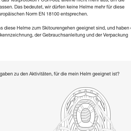
 das Testprotokoll PCSR-002 alleine nicht mehr aus, um die
sen. Das bedeutet, wir dürfen keine Helme mehr für diese
 europäischen Norm EN 18100 entsprechen.
ass diese Helme zum Skitourengehen geeignet sind, und haben 
ktkennzeichnung, der Gebrauchsanleitung und der Verpackung
ngaben zu den Aktivitäten, für die mein Helm geeignet ist?