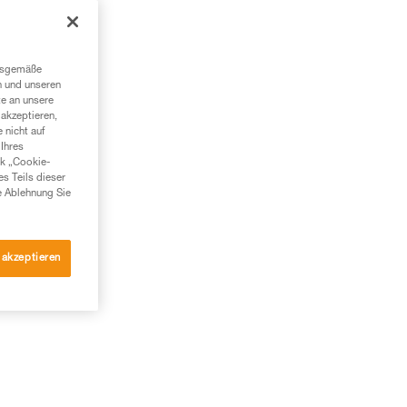
ngsgemäße
n und unseren
te an unsere
akzeptieren,
 nicht auf
Ihres
nk „Cookie-
es Teils dieser
e Ablehnung Sie
 akzeptieren