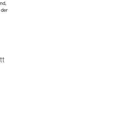
ind,
 der
tt