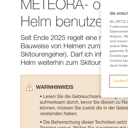
METEORA- oder
Sie entsc
Helm benutzen?
Wir (PETZL 
Funktioniere
Datenverkehr
Seit Ende 2025 regelt eine neue eu
Analyse-, W
sind unsere 
Bauweise von Helmen zum Skitoure
andere Webs
gesamten Sur
Skitourengeher). Darf ich infolge de
Einstellunge
Cookies kann
Helm weiterhin zum Skitourengehen
daran hinder
Cookie-E
WARNHINWEIS
Lesen Sie die Gebrauchsanweisungen der 
aufmerksam durch, bevor Sie diesen zu Ra
können, müssen Sie zuerst die in der Gebr
verstanden haben.
Die Beherrschung dieser Techniken setzt