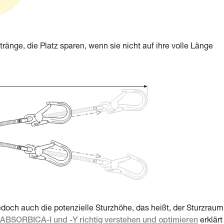
nge, die Platz sparen, wenn sie nicht auf ihre volle Länge
 jedoch auch die potenzielle Sturzhöhe, das heißt, der Sturzraum
ABSORBICA-I und -Y richtig verstehen und optimieren
erklärt