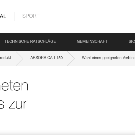
AL
SPORT
TECHNISCHE RATSCHLÄGE
GEMEINSCHAFT
SI
rodukt
ABSORBICA-I-150
Wahl eines geeigneten Verbin
neten
s zur