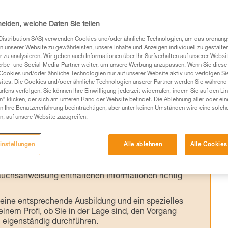
cherung sind in verschiedenen Version
zelstrang und in unterschiedlichen Längen.
heiden, welche Daten Sie teilen
können außerdem unterschiedliche
Distribution SAS) verwenden Cookies und/oder ähnliche Technologien, um das ordnu
n unserer Website zu gewährleisten, unsere Inhalte und Anzeigen individuell zu gestalte
erbindungsmittel verwendet werden. Die
 zu analysieren. Wir geben auch Informationen über Ihr Surfverhalten auf unserer Websi
 ab, jedoch sollte vor allem eine
erbe- und Social-Media-Partner weiter, um unsere Werbung anzupassen. Wenn Sie diese 
Cookies und/oder ähnliche Technologien nur auf unserer Website aktiv und verfolgen Sie
lige Arbeitssituation durchgeführt werden,
ites. Die Cookies und/oder ähnliche Technologien unserer Partner werden Sie während 
fens verfolgen. Sie können Ihre Einwilligung jederzeit widerrufen, indem Sie auf den Li
Wahl Ihres Verbindungsmittels.
n“ klicken, der sich am unteren Rand der Website befindet. Die Ablehnung aller oder ein
 Ihre Benutzererfahrung beeinträchtigen, aber unter keinen Umständen wird eine solch
n, auf unsere Website zuzugreifen.
instellungen
Alle ablehnen
Alle Cookies
Produkte, um die es in diesem Tech Tipp geht,
te ziehen. Um diese Zusatzinformationen verstehen zu
auchsanweisung enthaltenen Informationen richtig
 eine entsprechende Ausbildung und ein spezielles
inem Profi, ob Sie in der Lage sind, den Vorgang
n eigenständig durchführen.