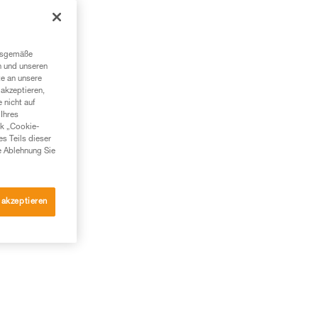
ngsgemäße
n und unseren
te an unsere
akzeptieren,
 nicht auf
Ihres
nk „Cookie-
es Teils dieser
e Ablehnung Sie
 akzeptieren