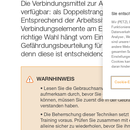
Die Verbindungsmittel zur Absturzsi
verfügbar: als Doppelstrang, als Ein
Sie entsc
Entsprechend der Arbeitssituation 
Wir (PETZL 
Funktioniere
Verbindungselemente am Ende der V
Datenverkehr
richtige Wahl hängt vom Einsatzzweck
Analyse-, W
sind unsere 
Gefährdungsbeurteilung für die jewei
andere Webs
gesamten Sur
denn diese ist entscheidend bei der 
Einstellunge
Cookies kann
daran hinder
WARNHINWEIS
Cookie-E
Lesen Sie die Gebrauchsanweisungen der 
aufmerksam durch, bevor Sie diesen zu Ra
können, müssen Sie zuerst die in der Gebr
verstanden haben.
Die Beherrschung dieser Techniken setzt
Training voraus. Prüfen Sie zusammen mit e
alleine sicher zu wiederholen, bevor Sie ih