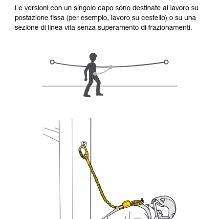
capire queste ulteriori informazioni.
Le versioni con un singolo capo sono destinate al lavoro su
La padronanza di queste tecniche richiede una
postazione fissa (per esempio, lavoro su cestello) o su una
formazione ed un addestramento specifico.
sezione di linea vita senza superamento di frazionamenti.
Verificate con un professionista la vostra
capacità di rifare la manovra, da soli, in piena
sicurezza, prima di riprodurla autonomamente.
Forniamo esempi di tecniche relative alla vostra
attività. Ne possono esistere altre che non
vengono qui descritte.