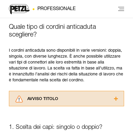
PROFESSIONALE
Quale tipo di cordini anticaduta
scegliere?
I cordini anticaduta sono disponibili in varie versioni: doppia,
singola, con diverse lunghezze. È anche possibile utilizzare
vari tipi di connettori alle loro estremità in base alla
situazione di lavoro. La scelta va fatta in base all’utilizzo, ma
è innanzitutto l’analisi dei rischi della situazione di lavoro che
è fondamentale nella scelta del cordino.
AVVISO TITOLO
Leggere attentamente le istruzioni tecniche dei
prodotti utilizzati in questo consiglio prima di
consultarlo. Dovete aver compreso le
1. Scelta dei capi: singolo o doppio?
informazioni dell’istruzione tecnica per poter