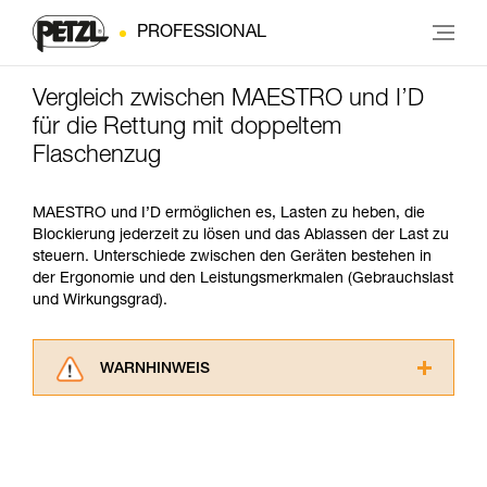
PROFESSIONAL
Vergleich zwischen MAESTRO und I’D
für die Rettung mit doppeltem
Flaschenzug
MAESTRO und I’D ermöglichen es, Lasten zu heben, die
Blockierung jederzeit zu lösen und das Ablassen der Last zu
steuern. Unterschiede zwischen den Geräten bestehen in
der Ergonomie und den Leistungsmerkmalen (Gebrauchslast
und Wirkungsgrad).
WARNHINWEIS
Lesen Sie die Gebrauchsanweisungen der
Produkte, um die es in diesem Tech Tipp geht,
aufmerksam durch, bevor Sie diesen zu Rate
ziehen. Um diese Zusatzinformationen