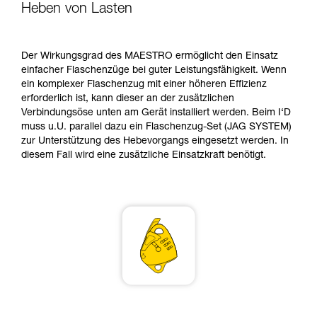
verstehen zu können, müssen Sie zuerst die in
Heben von Lasten
der Gebrauchsanweisung enthaltenen
Informationen richtig verstanden haben.
Die Beherrschung dieser Techniken setzt eine
Der Wirkungsgrad des MAESTRO ermöglicht den Einsatz
entsprechende Ausbildung und ein spezielles
einfacher Flaschenzüge bei guter Leistungsfähigkeit. Wenn
Training voraus. Prüfen Sie zusammen mit
ein komplexer Flaschenzug mit einer höheren Effizienz
einem Profi, ob Sie in der Lage sind, den
erforderlich ist, kann dieser an der zusätzlichen
Vorgang alleine sicher zu wiederholen, bevor
Verbindungsöse unten am Gerät installiert werden. Beim I‘D
Sie ihn eigenständig durchführen.
muss u.U. parallel dazu ein Flaschenzug-Set (JAG SYSTEM)
Wir geben Beispiele für die mit Ihrer Aktivität
zur Unterstützung des Hebevorgangs eingesetzt werden. In
verbundenen Techniken. Möglicherweise gibt es
diesem Fall wird eine zusätzliche Einsatzkraft benötigt.
noch andere Techniken, die hier nicht
beschrieben werden.