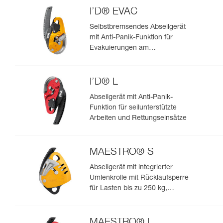
I’D® EVAC
Selbstbremsendes Abseilgerät
mit Anti-Panik-Funktion für
Evakuierungen am
Anschlagpunkt
I’D® L
Abseilgerät mit Anti-Panik-
Funktion für seilunterstützte
Arbeiten und Rettungseinsätze
MAESTRO® S
Abseilgerät mit integrierter
Umlenkrolle mit Rücklaufsperre
für Lasten bis zu 250 kg,
geeignet für Seile von 10,5 bis
11,5 mm
MAESTRO® L