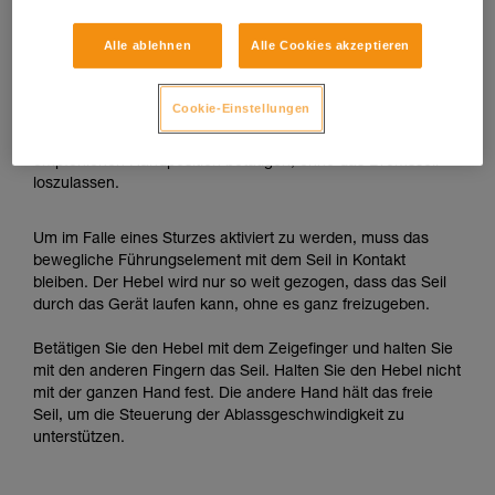
Redundante Sicherung beim Ablassen, wenn die Last das
Seil automatisch nach unten zieht
Alle ablehnen
Alle Cookies akzeptieren
Wenn die Last das Seil nach unten zieht, muss der
Anwender den Durchlauf des Seils nur begleiten und für den
Cookie-Einstellungen
Fall eines Sturzes bereit sein die Last zu blockieren. Also
muss der Anwender den Hebel unter Beachtung der
empfohlenen Handposition betätigen, ohne das Bremsseil
loszulassen.
Um im Falle eines Sturzes aktiviert zu werden, muss das
bewegliche Führungselement mit dem Seil in Kontakt
bleiben. Der Hebel wird nur so weit gezogen, dass das Seil
durch das Gerät laufen kann, ohne es ganz freizugeben.
Betätigen Sie den Hebel mit dem Zeigefinger und halten Sie
mit den anderen Fingern das Seil. Halten Sie den Hebel nicht
mit der ganzen Hand fest. Die andere Hand hält das freie
Seil, um die Steuerung der Ablassgeschwindigkeit zu
unterstützen.