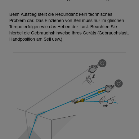
Training voraus. Prüfen Sie zusammen mit
einem Profi, ob Sie in der Lage sind, den
Beim Aufstieg stellt die Redundanz kein technisches
Vorgang alleine sicher zu wiederholen, bevor
Problem dar. Das Einziehen von Seil muss nur im gleichen
Sie ihn eigenständig durchführen.
Tempo erfolgen wie das Heben der Last. Beachten Sie
Wir geben Beispiele für die mit Ihrer Aktivität
hierbei die Gebrauchshinweise Ihres Geräts (Gebrauchslast,
verbundenen Techniken. Möglicherweise gibt es
Handposition am Seil usw.).
noch andere Techniken, die hier nicht
beschrieben werden.