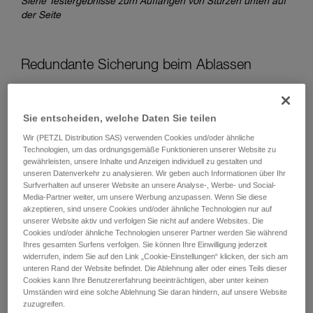
Siehe Testergebnisse zum Auffangen von Stürzen unten auf
der Seite
Redundante Sicherung beim Ablassen
Beim Ablassen gibt es zwei Möglichkeiten für eine
redundante Sicherung:
Sie entscheiden, welche Daten Sie teilen
Wir (PETZL Distribution SAS) verwenden Cookies und/oder ähnliche
Technologien, um das ordnungsgemäße Funktionieren unserer Website zu
gewährleisten, unsere Inhalte und Anzeigen individuell zu gestalten und
unseren Datenverkehr zu analysieren. Wir geben auch Informationen über Ihr
Surfverhalten auf unserer Website an unsere Analyse-, Werbe- und Social-
Media-Partner weiter, um unsere Werbung anzupassen. Wenn Sie diese
akzeptieren, sind unsere Cookies und/oder ähnliche Technologien nur auf
unserer Website aktiv und verfolgen Sie nicht auf andere Websites. Die
Cookies und/oder ähnliche Technologien unserer Partner werden Sie während
Ihres gesamten Surfens verfolgen. Sie können Ihre Einwilligung jederzeit
widerrufen, indem Sie auf den Link „Cookie-Einstellungen“ klicken, der sich am
unteren Rand der Website befindet. Die Ablehnung aller oder eines Teils dieser
Cookies kann Ihre Benutzererfahrung beeinträchtigen, aber unter keinen
Umständen wird eine solche Ablehnung Sie daran hindern, auf unsere Website
zuzugreifen.