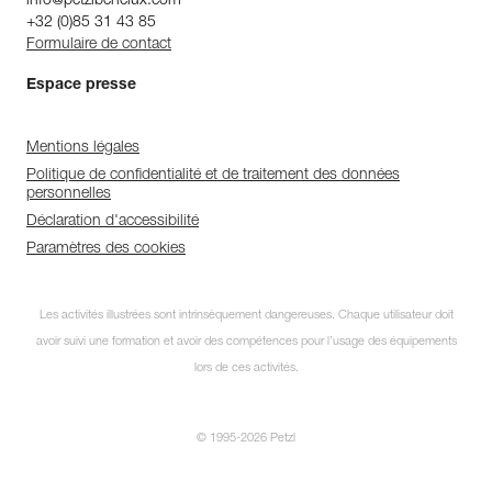
info@petzlbenelux.com
+32 (0)85 31 43 85
Formulaire de contact
Espace presse
Mentions légales
Politique de confidentialité et de traitement des données
personnelles
Déclaration d'accessibilité
Paramètres des cookies
Les activités illustrées sont intrinsèquement dangereuses. Chaque utilisateur doit
avoir suivi une formation et avoir des compétences pour l’usage des équipements
lors de ces activités.
© 1995-2026 Petzl