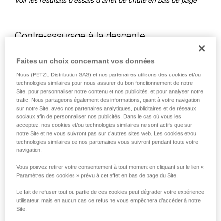
Voir les résultats d’essais d’arrêt de chute en bas de page
Contre-assurage à la descente
Faites un choix concernant vos données
À la descente, il y a deux cas différents pour le contre-
assurage :
Nous (PETZL Distribution SAS) et nos partenaires utilisons des cookies et/ou
technologies similaires pour nous assurer du bon fonctionnement de notre
Site, pour personnaliser notre contenu et nos publicités, et pour analyser notre
trafic. Nous partageons également des informations, quant à votre navigation
sur notre Site, avec nos partenaires analytiques, publicitaires et de réseaux
sociaux afin de personnaliser nos publicités. Dans le cas où vous les
acceptez, nos cookies et/ou technologies similaires ne sont actifs que sur
notre Site et ne vous suivront pas sur d’autres sites web. Les cookies et/ou
technologies similaires de nos partenaires vous suivront pendant toute votre
navigation.
Vous pouvez retirer votre consentement à tout moment en cliquant sur le lien «
Paramètres des cookies » prévu à cet effet en bas de page du Site.
Le fait de refuser tout ou partie de ces cookies peut dégrader votre expérience
utilisateur, mais en aucun cas ce refus ne vous empêchera d’accéder à notre
Site.
Contre-assurage à la descente lorsque la charge tire la