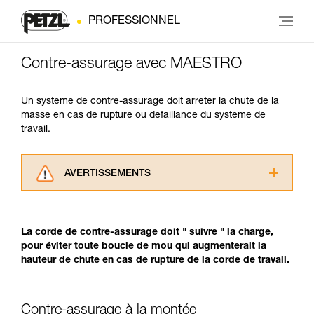
PROFESSIONNEL
Contre-assurage avec MAESTRO
Un système de contre-assurage doit arrêter la chute de la
masse en cas de rupture ou défaillance du système de
travail.
AVERTISSEMENTS
Lisez attentivement les notices techniques des
produits utilisés dans ce conseil avant de le
consulter. Vous devez avoir compris les
La corde de contre-assurage doit " suivre " la charge,
informations de la notice technique pour
pour éviter toute boucle de mou qui augmenterait la
pouvoir comprendre ce complément
hauteur de chute en cas de rupture de la corde de travail.
d’informations.
Maîtriser ces techniques nécessite une
formation et un entraînement spécifique. Validez
Contre-assurage à la montée
avec un professionnel votre capacité à refaire