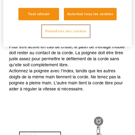
corde
Si la charge tire la corde, l’utilisateur doit seulement
accompagner le défilement de corde, en étant prêt à bloquer
Tout refuser
Autoriser tous les cookies
la charge en cas de chute. Il faut donc manipuler la poignée
de l’appareil en respectant la préhension préconisée, sans
Paramètres des cookies
lâcher la corde côté freinage.
Pour être activé en cas de chute, le patin de freinage mobile
doit rester au contact de la corde. La poignée doit être tirée
juste assez pour permettre le défilement de la corde sans
qu’elle soit complètement libre.
Actionnez la poignée avec l’index, tandis que les autres
doigts de la même main tiennent la corde. Ne tenez pas la
poignée à pleine main. L’autre main tient la corde libre pour
aider à réguler la vitesse si nécessaire.