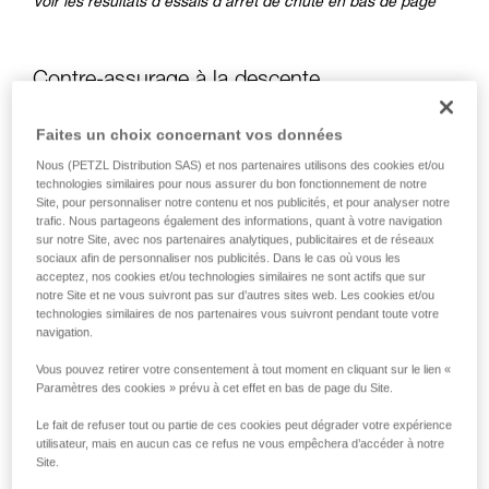
Voir les résultats d’essais d’arrêt de chute en bas de page
Contre-assurage à la descente
Faites un choix concernant vos données
À la descente, il y a deux cas différents pour le contre-
assurage :
Nous (PETZL Distribution SAS) et nos partenaires utilisons des cookies et/ou
technologies similaires pour nous assurer du bon fonctionnement de notre
Site, pour personnaliser notre contenu et nos publicités, et pour analyser notre
trafic. Nous partageons également des informations, quant à votre navigation
sur notre Site, avec nos partenaires analytiques, publicitaires et de réseaux
sociaux afin de personnaliser nos publicités. Dans le cas où vous les
acceptez, nos cookies et/ou technologies similaires ne sont actifs que sur
notre Site et ne vous suivront pas sur d’autres sites web. Les cookies et/ou
technologies similaires de nos partenaires vous suivront pendant toute votre
navigation.
Vous pouvez retirer votre consentement à tout moment en cliquant sur le lien «
Paramètres des cookies » prévu à cet effet en bas de page du Site.
Le fait de refuser tout ou partie de ces cookies peut dégrader votre expérience
utilisateur, mais en aucun cas ce refus ne vous empêchera d’accéder à notre
Site.
Contre-assurage à la descente lorsque la charge tire la