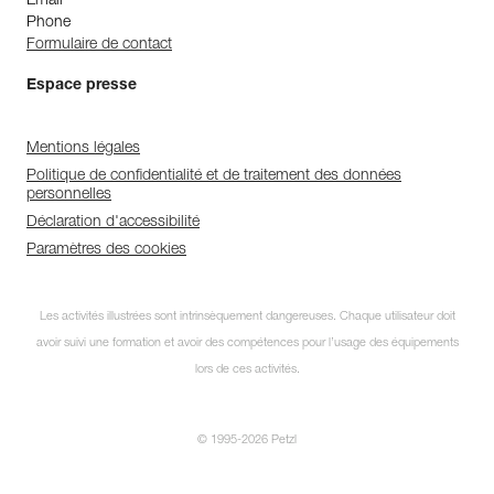
Email
Phone
Formulaire de contact
Espace presse
Mentions légales
Politique de confidentialité et de traitement des données
personnelles
Déclaration d'accessibilité
Paramètres des cookies
Découvrez ePPEcentre
Les activités illustrées sont intrinsèquement dangereuses. Chaque utilisateur doit
avoir suivi une formation et avoir des compétences pour l’usage des équipements
Simplifiez le contrôle et le suivi de
votre parc d'EPI.
lors de ces activités.
JE DÉCOUVRE L'APP
© 1995-2026 Petzl