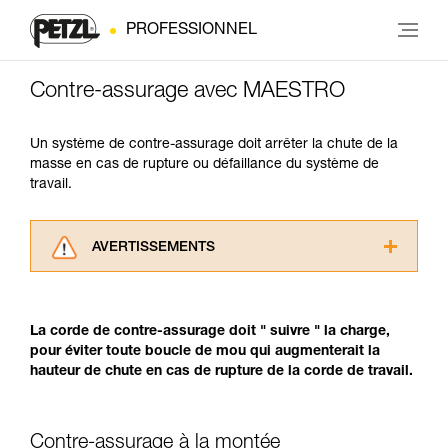
PROFESSIONNEL
Contre-assurage avec MAESTRO
Un système de contre-assurage doit arrêter la chute de la
masse en cas de rupture ou défaillance du système de
travail.
AVERTISSEMENTS
Lisez attentivement les notices techniques des
produits utilisés dans ce conseil avant de le
consulter. Vous devez avoir compris les
La corde de contre-assurage doit " suivre " la charge,
informations de la notice technique pour
pour éviter toute boucle de mou qui augmenterait la
pouvoir comprendre ce complément
hauteur de chute en cas de rupture de la corde de travail.
d’informations.
Maîtriser ces techniques nécessite une
formation et un entraînement spécifique. Validez
Contre-assurage à la montée
avec un professionnel votre capacité à refaire