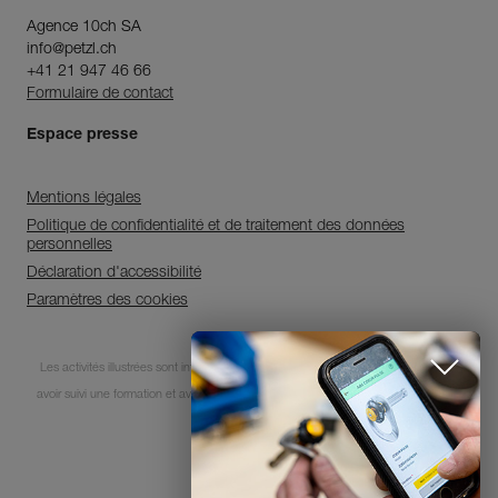
Agence 10ch SA
info@petzl.ch
+41 21 947 46 66
Formulaire de contact
Espace presse
Mentions légales
Politique de confidentialité et de traitement des données
personnelles
Déclaration d'accessibilité
Paramètres des cookies
Découvrez ePPEcentre
Les activités illustrées sont intrinsèquement dangereuses. Chaque utilisateur doit
avoir suivi une formation et avoir des compétences pour l’usage des équipements
Simplifiez le contrôle et le suivi de
votre parc d'EPI.
lors de ces activités.
JE DÉCOUVRE L'APP
© 1995-2026 Petzl