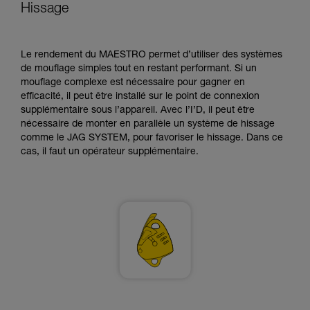
pouvoir comprendre ce complément
Hissage
d’informations.
Maîtriser ces techniques nécessite une
formation et un entraînement spécifique. Validez
Le rendement du MAESTRO permet d’utiliser des systèmes
avec un professionnel votre capacité à refaire
de mouflage simples tout en restant performant. Si un
la manipulation, seul, en toute sécurité, avant
mouflage complexe est nécessaire pour gagner en
de la reproduire en autonomie.
efficacité, il peut être installé sur le point de connexion
Nous donnons des exemples de techniques
supplémentaire sous l’appareil. Avec l’I’D, il peut être
liées à votre activité. Il peut en exister d’autres
nécessaire de monter en parallèle un système de hissage
que nous ne décrivons pas ici.
comme le JAG SYSTEM, pour favoriser le hissage. Dans ce
cas, il faut un opérateur supplémentaire.