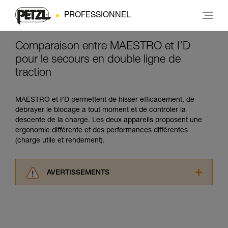
PROFESSIONNEL
Comparaison entre MAESTRO et I’D
pour le secours en double ligne de
traction
MAESTRO et I’D permettent de hisser efficacement, de
débrayer le blocage à tout moment et de contrôler la
descente de la charge. Les deux appareils proposent une
ergonomie différente et des performances différentes
(charge utile et rendement).
AVERTISSEMENTS
Lisez attentivement les notices techniques des
produits utilisés dans ce conseil avant de le
consulter. Vous devez avoir compris les
informations de la notice technique pour