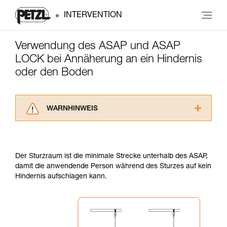
INTERVENTION
Verwendung des ASAP und ASAP
LOCK bei Annäherung an ein Hindernis
oder den Boden
WARNHINWEIS
Lesen Sie die Gebrauchsanweisungen der
Produkte, um die es in diesem Tech Tipp geht,
aufmerksam durch, bevor Sie diesen zu Rate
Der Sturzraum ist die minimale Strecke unterhalb des ASAP,
ziehen. Um diese Zusatzinformationen
damit die anwendende Person während des Sturzes auf kein
verstehen zu können, müssen Sie zuerst die in
Hindernis aufschlagen kann.
der Gebrauchsanweisung enthaltenen
Informationen richtig verstanden haben.
Die Beherrschung dieser Techniken setzt eine
entsprechende Ausbildung und ein spezielles
Training voraus. Prüfen Sie zusammen mit