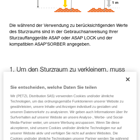
Die während der Verwendung zu berücksichtigenden Werte
des Sturzraums sind in der Gebrauchsanweisung Ihrer
Sturzauffanggeräte ASAP oder ASAP LOCK und der
kompatiblen ASAP’SORBER angegeben.
1. Um den Sturzraum zu verkleinern, muss
die potenzielle Sturzhöhe verringert werden
Sie entscheiden, welche Daten Sie teilen
Die Position des ASAP oder des ASAP LOCK in Bezug auf
Wir (PETZL Distribution SAS) verwenden Cookies und/oder ähnliche
die anwendende Person beeinflusst die Sturzhöhe und somit
Technologien, um das ordnungsgemäße Funktionieren unserer Website zu
die Aufreißlänge des Falldämpfers: Beide Elemente
gewährleisten, unsere Inhalte und Anzeigen individuell zu gestalten und
unseren Datenverkehr zu analysieren. Wir geben auch Informationen über Ihr
vergrößern den Sturzraum.
Surfverhalten auf unserer Website an unsere Analyse-, Werbe- und Social-
Media-Partner weiter, um unsere Werbung anzupassen. Wenn Sie diese
akzeptieren, sind unsere Cookies und/oder ähnliche Technologien nur auf
Halten Sie das ASAP oder ASAP LOCK soweit wie möglich
unserer Website aktiv und verfolgen Sie nicht auf andere Websites. Die
oberhalb des Befestigungspunkts Ihres Gurts
Cookies und/oder ähnliche Technologien unserer Partner werden Sie während