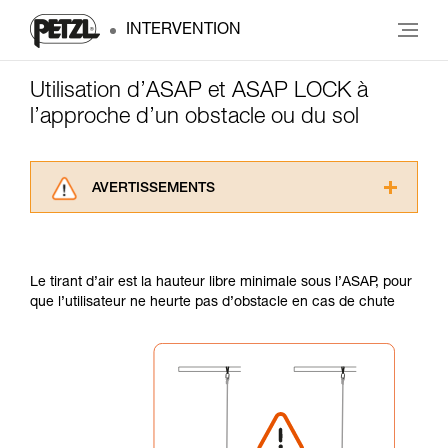
INTERVENTION
Utilisation d’ASAP et ASAP LOCK à
l’approche d’un obstacle ou du sol
AVERTISSEMENTS
Lisez attentivement les notices techniques des
produits utilisés dans ce conseil avant de le
consulter. Vous devez avoir compris les
Le tirant d’air est la hauteur libre minimale sous l’ASAP, pour
informations de la notice technique pour
que l’utilisateur ne heurte pas d’obstacle en cas de chute
pouvoir comprendre ce complément
d’informations.
Maîtriser ces techniques nécessite une
formation et un entraînement spécifique. Validez
avec un professionnel votre capacité à refaire
la manipulation, seul, en toute sécurité, avant
de la reproduire en autonomie.
Nous donnons des exemples de techniques