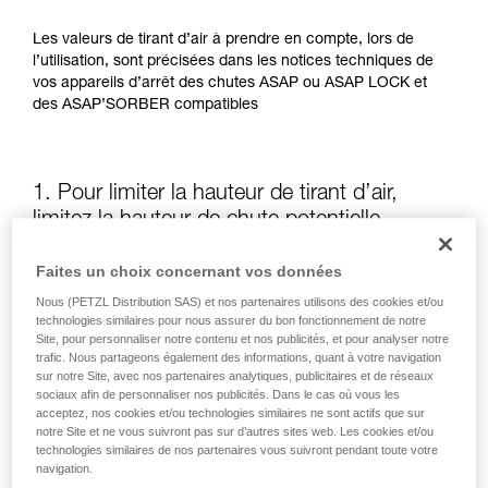
Les valeurs de tirant d’air à prendre en compte, lors de
l’utilisation, sont précisées dans les notices techniques de
vos appareils d’arrêt des chutes ASAP ou ASAP LOCK et
des ASAP’SORBER compatibles
1. Pour limiter la hauteur de tirant d’air,
limitez la hauteur de chute potentielle
Faites un choix concernant vos données
La position de l’ASAP ou de l’ASAP LOCK, par rapport à
l’utilisateur, influe sur la hauteur de chute et donc sur la
Nous (PETZL Distribution SAS) et nos partenaires utilisons des cookies et/ou
longueur de déchirement de l’absorbeur d’énergie : ces
technologies similaires pour nous assurer du bon fonctionnement de notre
Site, pour personnaliser notre contenu et nos publicités, et pour analyser notre
deux éléments augmentent le tirant d’air.
trafic. Nous partageons également des informations, quant à votre navigation
sur notre Site, avec nos partenaires analytiques, publicitaires et de réseaux
sociaux afin de personnaliser nos publicités. Dans le cas où vous les
Gardez autant que possible l’ASAP ou l’ASAP LOCK au-
acceptez, nos cookies et/ou technologies similaires ne sont actifs que sur
dessus du point d’attache de votre harnais
notre Site et ne vous suivront pas sur d’autres sites web. Les cookies et/ou
technologies similaires de nos partenaires vous suivront pendant toute votre
navigation.