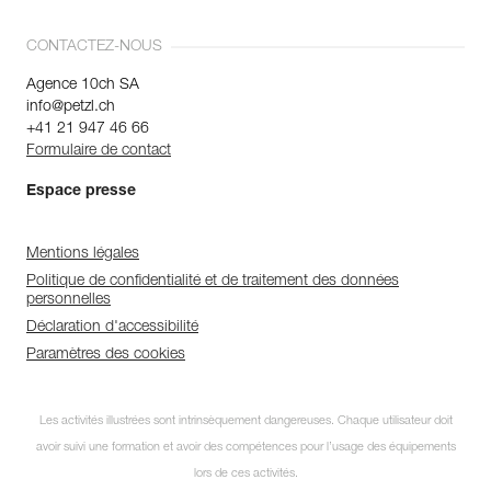
CONTACTEZ-NOUS
Agence 10ch SA
info@petzl.ch
+41 21 947 46 66
Formulaire de contact
Espace presse
Mentions légales
Politique de confidentialité et de traitement des données
personnelles
Déclaration d'accessibilité
Paramètres des cookies
Les activités illustrées sont intrinsèquement dangereuses. Chaque utilisateur doit
avoir suivi une formation et avoir des compétences pour l’usage des équipements
lors de ces activités.