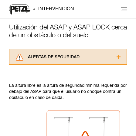
INTERVENCIÓN
Utilización del ASAP y ASAP LOCK cerca
de un obstáculo o del suelo
ALERTAS DE SEGURIDAD
Lea atentamente las fichas técnicas de los
productos utilizados en este consejo antes de
consultarlo. Usted debe comprender la
La altura libre es la altura de seguridad mínima requerida por
información de la ficha técnica para poder
debajo del ASAP para que el usuario no choque contra un
comprender este complemento informativo.
obstáculo en caso de caída.
Dominar estas técnicas requiere una formación
y un entrenamiento específico. Confirme a
través de un profesional su capacidad para
ejecutar estas técnicas, solo y con total
seguridad, antes de ejecutarlas de forma
autónoma.
Damos ejemplos de técnicas relacionadas con