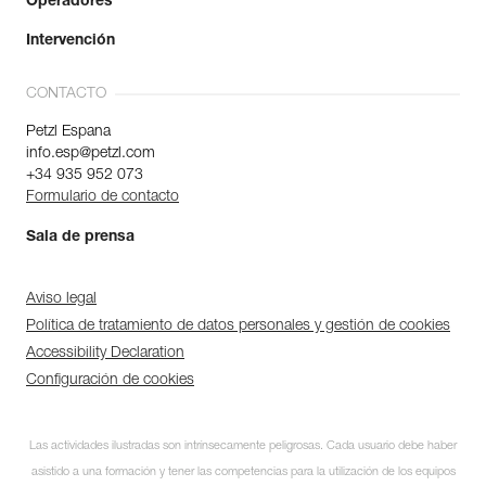
Operadores
Intervención
CONTACTO
Petzl Espana
info.esp@petzl.com
+34 935 952 073
Formulario de contacto
Sala de prensa
Aviso legal
Política de tratamiento de datos personales y gestión de cookies
Accessibility Declaration
Configuración de cookies
Las actividades ilustradas son intrínsecamente peligrosas. Cada usuario debe haber
asistido a una formación y tener las competencias para la utilización de los equipos