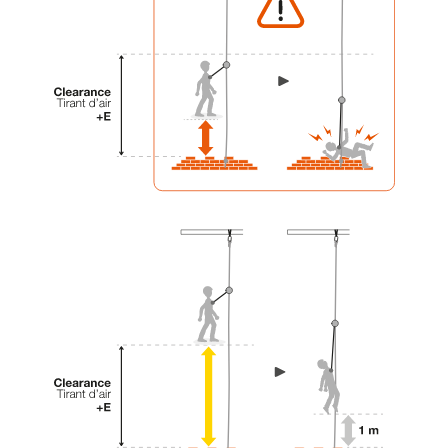
su actividad. Pueden existir otras que no
describimos aquí.