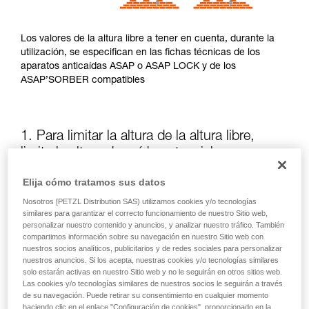
Los valores de la altura libre a tener en cuenta, durante la
utilización, se especifican en las fichas técnicas de los
aparatos anticaídas ASAP o ASAP LOCK y de los
ASAP’SORBER compatibles
1. Para limitar la altura de la altura libre,
limite la altura de caída potencial
Elija cómo tratamos sus datos
La posición del ASAP o del ASAP LOCK, en relación al
Nosotros [PETZL Distribution SAS) utilizamos cookies y/o tecnologías
usuario, influye en la altura de caída y, así, en la longitud de
similares para garantizar el correcto funcionamiento de nuestro Sitio web,
desgarro del absorbedor de energía: estos dos elementos
personalizar nuestro contenido y anuncios, y analizar nuestro tráfico. También
aumentan la altura libre.
compartimos información sobre su navegación en nuestro Sitio web con
nuestros socios analíticos, publicitarios y de redes sociales para personalizar
nuestros anuncios. Si los acepta, nuestras cookies y/o tecnologías similares
Mantenga siempre que sea posible el ASAP o el ASAP LOCK
solo estarán activas en nuestro Sitio web y no le seguirán en otros sitios web.
por encima del punto de enganche del arnés.
Las cookies y/o tecnologías similares de nuestros socios le seguirán a través
de su navegación. Puede retirar su consentimiento en cualquier momento
haciendo clic en el enlace "Configuración de cookies", proporcionado en la