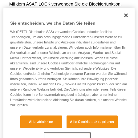
Mit dem ASAP LOCK verwenden Sie die Blockierfunktion,
Sie ihn eigenständig durchführen.
um das Durchlaufen des Seils im Gerät zu vermeiden. Der
Wir geben Beispiele für die mit Ihrer Aktivität
Aufstieg der anwendenden Person wird durch diese Funktion
verbundenen Techniken. Möglicherweise gibt es
Sie entscheiden, welche Daten Sie teilen
nicht behindert.
noch andere Techniken, die hier nicht
beschrieben werden.
Wir (PETZL Distribution SAS) verwenden Cookies und/oder ähnliche
Technologien, um das ordnungsgemäße Funktionieren unserer Website zu
Mit dem ASAP, das keine Blockierfunktion hat, können
gewährleisten, unsere Inhalte und Anzeigen individuell zu gestalten und
andere Techniken angewendet werden:
unseren Datenverkehr zu analysieren. Wir geben auch Informationen über Ihr
Surfverhalten auf unserer Website an unsere Analyse-, Werbe- und Social-
Media-Partner weiter, um unsere Werbung anzupassen. Wenn Sie diese
Halten des Seils von einem Teammitglied am Boden
akzeptieren, sind unsere Cookies und/oder ähnliche Technologien nur auf
Gewicht am Seilende
unserer Website aktiv und verfolgen Sie nicht auf andere Websites. Die
Befestigen des Seilendes an einem Anschlagpunkt
Cookies und/oder ähnliche Technologien unserer Partner werden Sie während
Ihres gesamten Surfens verfolgen. Sie können Ihre Einwilligung jederzeit
widerrufen, indem Sie auf den Link „Cookie-Einstellungen“ klicken, der sich am
Alle drei Optionen müssen im Rahmen des Rettungsplans
unteren Rand der Website befindet. Die Ablehnung aller oder eines Teils dieser
überprüft werden. In jedem Fall ist für jede Situation eine
Cookies kann Ihre Benutzererfahrung beeinträchtigen, aber unter keinen
Umständen wird eine solche Ablehnung Sie daran hindern, auf unsere Website
spezielle Gefährdungsbeurteilung durchzuführen.
zuzugreifen.
Alle ablehnen
Alle Cookies akzeptieren