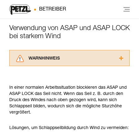
BETREIBER
Verwendung von ASAP und ASAP LOCK
bei starkem Wind
WARNHINWEIS
Lesen Sie die Gebrauchsanweisungen der
Produkte, um die es in diesem Tech Tipp geht,
aufmerksam durch, bevor Sie diesen zu Rate
In einer normalen Arbeitssituation blockieren das ASAP und
ziehen. Um diese Zusatzinformationen
ASAP LOCK das Seil nicht. Wenn das Seil z. B. durch den
verstehen zu können, müssen Sie zuerst die in
Druck des Windes nach oben gezogen wird, kann sich
der Gebrauchsanweisung enthaltenen
Schlappseil bilden, wodurch sich die mögliche Sturzhöhe
Informationen richtig verstanden haben.
vergrößert.
Die Beherrschung dieser Techniken setzt eine
entsprechende Ausbildung und ein spezielles
Training voraus. Prüfen Sie zusammen mit
Lösungen, um Schlappseilbildung durch Wind zu vermeiden:
einem Profi, ob Sie in der Lage sind, den
Vorgang alleine sicher zu wiederholen, bevor