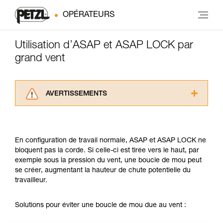
OPÉRATEURS
Utilisation d’ASAP et ASAP LOCK par
grand vent
AVERTISSEMENTS
Lisez attentivement les notices techniques des
produits utilisés dans ce conseil avant de le
consulter. Vous devez avoir compris les
En configuration de travail normale, ASAP et ASAP LOCK ne
informations de la notice technique pour
bloquent pas la corde. Si celle-ci est tirée vers le haut, par
pouvoir comprendre ce complément
exemple sous la pression du vent, une boucle de mou peut
d’informations.
se créer, augmentant la hauteur de chute potentielle du
Maîtriser ces techniques nécessite une
travailleur.
formation et un entraînement spécifique. Validez
avec un professionnel votre capacité à refaire
la manipulation, seul, en toute sécurité, avant
Solutions pour éviter une boucle de mou due au vent :
de la reproduire en autonomie.
Nous donnons des exemples de techniques