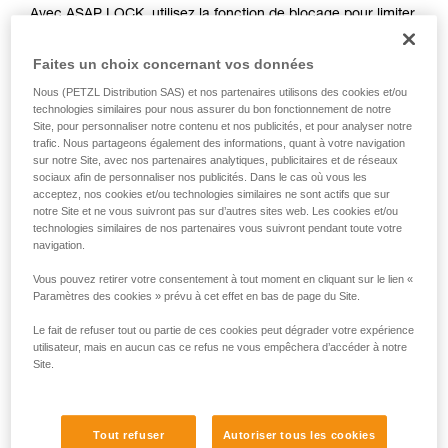
Avec ASAP LOCK, utilisez la fonction de blocage pour limiter
liées à votre activité. Il peut en exister d’autres
la circulation de la corde dans l'appareil. Cette fonction
que nous ne décrivons pas ici.
n'empêche pas les déplacements de l'utilisateur vers le
Faites un choix concernant vos données
haut.
Nous (PETZL Distribution SAS) et nos partenaires utilisons des cookies et/ou
technologies similaires pour nous assurer du bon fonctionnement de notre
Avec ASAP, sans fonction de blocage, d’autres techniques
Site, pour personnaliser notre contenu et nos publicités, et pour analyser notre
trafic. Nous partageons également des informations, quant à votre navigation
peuvent être utilisées :
sur notre Site, avec nos partenaires analytiques, publicitaires et de réseaux
sociaux afin de personnaliser nos publicités. Dans le cas où vous les
Retenue de la corde par un équipier au sol
acceptez, nos cookies et/ou technologies similaires ne sont actifs que sur
notre Site et ne vous suivront pas sur d’autres sites web. Les cookies et/ou
Lest en bout de corde
technologies similaires de nos partenaires vous suivront pendant toute votre
Connexion du bout de corde à un ancrage
navigation.
Vous pouvez retirer votre consentement à tout moment en cliquant sur le lien «
Ces trois options doivent être étudiées dans le plan de
Paramètres des cookies » prévu à cet effet en bas de page du Site.
secours, dans tous les cas, une analyse des risques
spécifiques à la situation doit être réalisée.
Le fait de refuser tout ou partie de ces cookies peut dégrader votre expérience
utilisateur, mais en aucun cas ce refus ne vous empêchera d’accéder à notre
Site.
Tout refuser
Autoriser tous les cookies