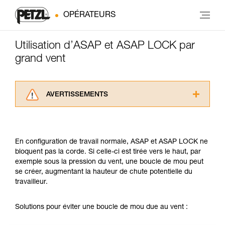
OPÉRATEURS
Utilisation d’ASAP et ASAP LOCK par
grand vent
AVERTISSEMENTS
Lisez attentivement les notices techniques des
produits utilisés dans ce conseil avant de le
consulter. Vous devez avoir compris les
En configuration de travail normale, ASAP et ASAP LOCK ne
informations de la notice technique pour
bloquent pas la corde. Si celle-ci est tirée vers le haut, par
pouvoir comprendre ce complément
exemple sous la pression du vent, une boucle de mou peut
d’informations.
se créer, augmentant la hauteur de chute potentielle du
Maîtriser ces techniques nécessite une
travailleur.
formation et un entraînement spécifique. Validez
avec un professionnel votre capacité à refaire
la manipulation, seul, en toute sécurité, avant
Solutions pour éviter une boucle de mou due au vent :
de la reproduire en autonomie.
Nous donnons des exemples de techniques