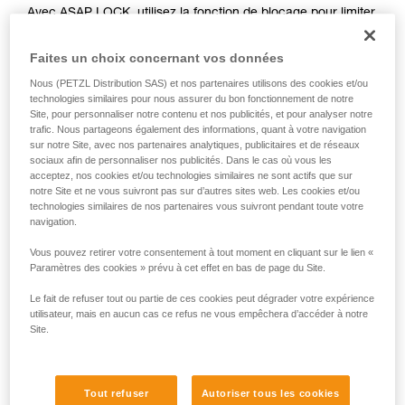
Avec ASAP LOCK, utilisez la fonction de blocage pour limiter
liées à votre activité. Il peut en exister d’autres
la circulation de la corde dans l'appareil. Cette fonction
que nous ne décrivons pas ici.
n'empêche pas les déplacements de l'utilisateur vers le
Faites un choix concernant vos données
haut.
Nous (PETZL Distribution SAS) et nos partenaires utilisons des cookies et/ou
technologies similaires pour nous assurer du bon fonctionnement de notre
Avec ASAP, sans fonction de blocage, d’autres techniques
Site, pour personnaliser notre contenu et nos publicités, et pour analyser notre
trafic. Nous partageons également des informations, quant à votre navigation
peuvent être utilisées :
sur notre Site, avec nos partenaires analytiques, publicitaires et de réseaux
sociaux afin de personnaliser nos publicités. Dans le cas où vous les
Retenue de la corde par un équipier au sol
acceptez, nos cookies et/ou technologies similaires ne sont actifs que sur
notre Site et ne vous suivront pas sur d’autres sites web. Les cookies et/ou
Lest en bout de corde
technologies similaires de nos partenaires vous suivront pendant toute votre
Connexion du bout de corde à un ancrage
navigation.
Vous pouvez retirer votre consentement à tout moment en cliquant sur le lien «
Ces trois options doivent être étudiées dans le plan de
Paramètres des cookies » prévu à cet effet en bas de page du Site.
secours, dans tous les cas, une analyse des risques
spécifiques à la situation doit être réalisée.
Le fait de refuser tout ou partie de ces cookies peut dégrader votre expérience
utilisateur, mais en aucun cas ce refus ne vous empêchera d’accéder à notre
Site.
Tout refuser
Autoriser tous les cookies