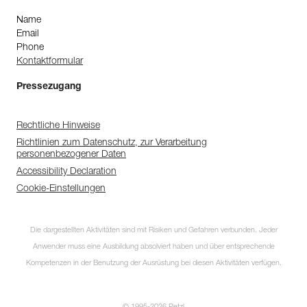
Name
Email
Phone
Kontaktformular
Pressezugang
Rechtliche Hinweise
Richtlinien zum Datenschutz, zur Verarbeitung
personenbezogener Daten
Accessibility Declaration
Cookie-Einstellungen
Die dargestellten Aktivitäten sind mit Risiken und Gefahren verbunden. Jeder
Anwender muss eine Ausbildung absolviert haben und über entsprechende
Kompetenzen in der Benutzung der Ausrüstung bei diesen Aktivitäten verfügen.