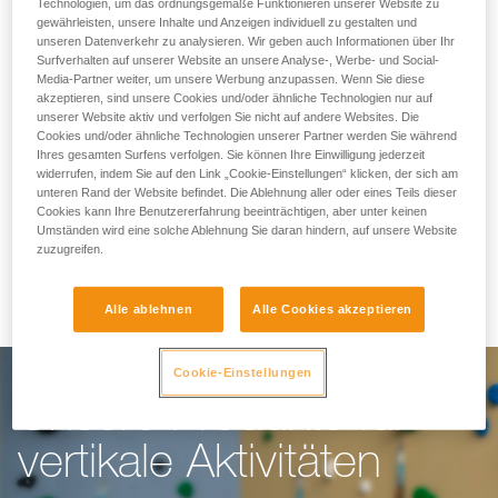
Wir erleichtern dir die
Technologien, um das ordnungsgemäße Funktionieren unserer Website zu
gewährleisten, unsere Inhalte und Anzeigen individuell zu gestalten und
unseren Datenverkehr zu analysieren. Wir geben auch Informationen über Ihr
Arbeit
Surfverhalten auf unserer Website an unsere Analyse-, Werbe- und Social-
Media-Partner weiter, um unsere Werbung anzupassen. Wenn Sie diese
akzeptieren, sind unsere Cookies und/oder ähnliche Technologien nur auf
unserer Website aktiv und verfolgen Sie nicht auf andere Websites. Die
Für Kletterhallen, Hochseilgärten, Klettersteige
Cookies und/oder ähnliche Technologien unserer Partner werden Sie während
Ihres gesamten Surfens verfolgen. Sie können Ihre Einwilligung jederzeit
oder Canyoning: unser Ziel ist es, dir die Arbeit
widerrufen, indem Sie auf den Link „Cookie-Einstellungen“ klicken, der sich am
unteren Rand der Website befindet. Die Ablehnung aller oder eines Teils dieser
zu erleichtern. Unsere Ausrüstung bietet alles,
Cookies kann Ihre Benutzererfahrung beeinträchtigen, aber unter keinen
was du für die Ausübung deiner Arbeit unter
Umständen wird eine solche Ablehnung Sie daran hindern, auf unsere Website
zuzugreifen.
optimalen Bedingungen brauchst.
Alle ablehnen
Alle Cookies akzeptieren
Cookie-Einstellungen
Unsere Produkte für
vertikale Aktivitäten