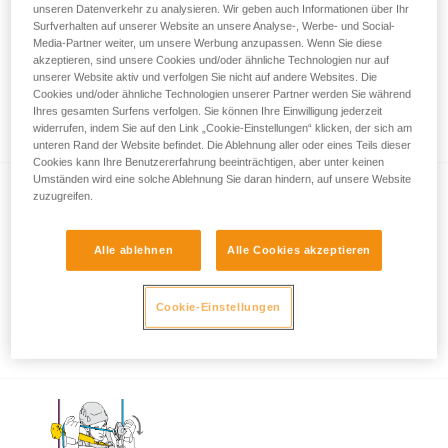
unseren Datenverkehr zu analysieren. Wir geben auch Informationen über Ihr
Surfverhalten auf unserer Website an unsere Analyse-, Werbe- und Social-
Media-Partner weiter, um unsere Werbung anzupassen. Wenn Sie diese
akzeptieren, sind unsere Cookies und/oder ähnliche Technologien nur auf
Verwendung des ASAP und ASAP LOCK
unserer Website aktiv und verfolgen Sie nicht auf andere Websites. Die
bei Annäherung an ein Hindernis oder den
Cookies und/oder ähnliche Technologien unserer Partner werden Sie während
Boden
Ihres gesamten Surfens verfolgen. Sie können Ihre Einwilligung jederzeit
widerrufen, indem Sie auf den Link „Cookie-Einstellungen“ klicken, der sich am
unteren Rand der Website befindet. Die Ablehnung aller oder eines Teils dieser
Cookies kann Ihre Benutzererfahrung beeinträchtigen, aber unter keinen
Umständen wird eine solche Ablehnung Sie daran hindern, auf unsere Website
zuzugreifen.
Alle ablehnen
Alle Cookies akzeptieren
Verwendung von ASAP und ASAP LOCK
Cookie-Einstellungen
bei starkem Wind