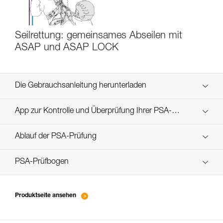
Seilrettung: gemeinsames Abseilen mit
ASAP und ASAP LOCK
Die Gebrauchsanleitung herunterladen
Technical Notice
App zur Kontrolle und Überprüfung Ihrer PSA-
Entdecken Sie ePPEcentre
Bestände
Ablauf der PSA-Prüfung
verif EPI-ASAP'SORBER-procedure-DE
PSA-Prüfbogen
verif EPI-ASAP'SORBER-suivi-DE
Produktseite ansehen