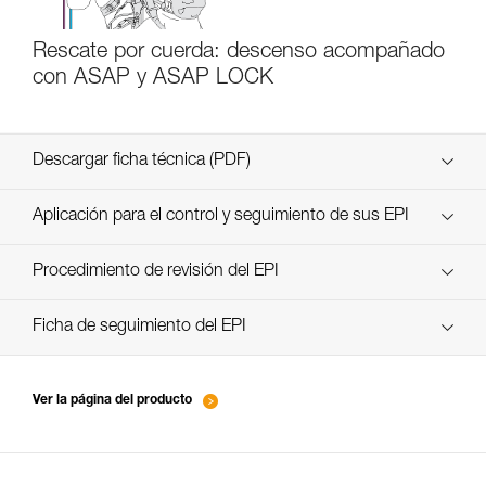
Rescate por cuerda: descenso acompañado
con ASAP y ASAP LOCK
Descargar ficha técnica (PDF)
Technical Notice
Aplicación para el control y seguimiento de sus EPI
descubra ePPEcentre
Procedimiento de revisión del EPI
verif EPI-ASAP'SORBER-procedure-ES
Ficha de seguimiento del EPI
verif EPI-ASAP'SORBER-suivi-ES
Ver la página del producto