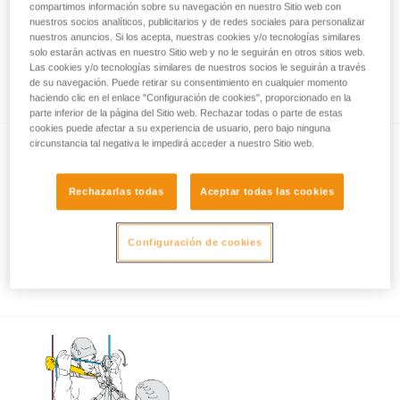
compartimos información sobre su navegación en nuestro Sitio web con
nuestros socios analíticos, publicitarios y de redes sociales para personalizar
nuestros anuncios. Si los acepta, nuestras cookies y/o tecnologías similares
solo estarán activas en nuestro Sitio web y no le seguirán en otros sitios web.
Utilización del ASAP y ASAP LOCK cerca de
Las cookies y/o tecnologías similares de nuestros socios le seguirán a través
un obstáculo o del suelo
de su navegación. Puede retirar su consentimiento en cualquier momento
haciendo clic en el enlace "Configuración de cookies", proporcionado en la
parte inferior de la página del Sitio web. Rechazar todas o parte de estas
cookies puede afectar a su experiencia de usuario, pero bajo ninguna
circunstancia tal negativa le impedirá acceder a nuestro Sitio web.
Rechazarlas todas
Aceptar todas las cookies
Configuración de cookies
Utilización del ASAP y ASAP LOCK con
viento fuerte