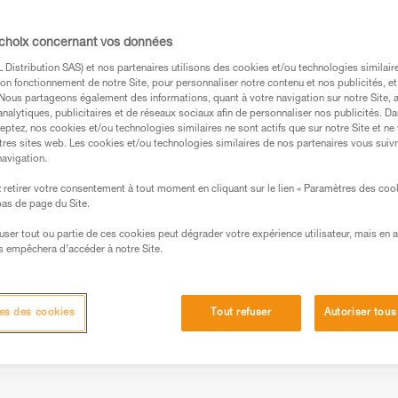
rendre les forces et faiblesses des
r de faire le choix le plus adapté pour chaq
 choix concernant vos données
Distribution SAS) et nos partenaires utilisons des cookies et/ou technologies similai
on fonctionnement de notre Site, pour personnaliser notre contenu et nos publicités, et
. Nous partageons également des informations, quant à votre navigation sur notre Site, 
analytiques, publicitaires et de réseaux sociaux afin de personnaliser nos publicités. Da
eptez, nos cookies et/ou technologies similaires ne sont actifs que sur notre Site et ne
tres sites web. Les cookies et/ou technologies similaires de nos partenaires vous suiv
navigation.
s des produits utilisés dans ce conseil avant de le
formations de la notice technique pour pouvoir
retirer votre consentement à tout moment en cliquant sur le lien « Paramètres des coo
.
 bas de page du Site.
ormation et un entraînement spécifique. Validez avec
efuser tout ou partie de ces cookies peut dégrader votre expérience utilisateur, mais en 
 manipulation, seul, en toute sécurité, avant de la
s empêchera d’accéder à notre Site.
iées à votre activité. Il peut en exister d’autres que
es des cookies
Tout refuser
Autoriser tous