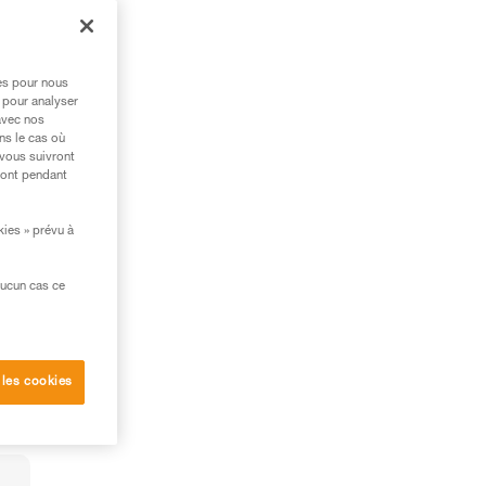
ue
res pour nous
 pour analyser
avec nos
ns le cas où
 vous suivront
ront pendant
kies » prévu à
aucun cas ce
 les cookies