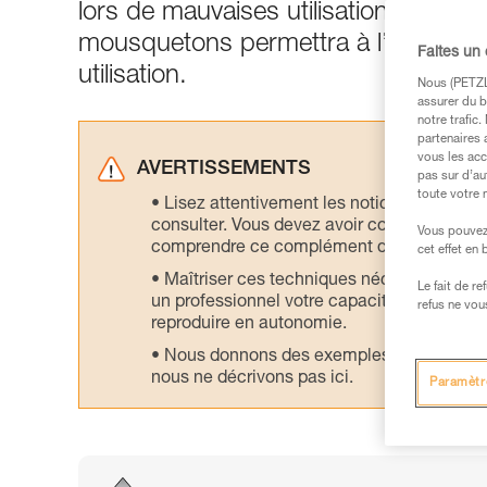
lors de mauvaises utilisations. Comp
mousquetons permettra à l’utilisateu
Faites un
utilisation.
Nous (PETZL 
assurer du b
notre trafic
partenaires 
vous les acc
AVERTISSEMENTS
pas sur d’au
toute votre 
Lisez attentivement les notices technique
consulter. Vous devez avoir compris les in
Vous pouvez 
comprendre ce complément d’informations
cet effet en
Maîtriser ces techniques nécessite une f
Le fait de r
un professionnel votre capacité à refaire la
refus ne vou
reproduire en autonomie.
Nous donnons des exemples de techniques l
nous ne décrivons pas ici.
Paramètr