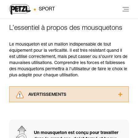
SPORT
L’essentiel à propos des mousquetons
Le mousqueton est un maillon indispensable de tout
équipement pour la verticalité. Il est très résistant quand il
est utilisé correctement, mais peut casser ou s’ouvrir lors de
mauvaises utilisations. Comprendre les forces et faiblesses
des mousquetons permettra à l’utilisateur de faire le choix le
plus adapté pour chaque utilisation.
AVERTISSEMENTS
Lisez attentivement les notices techniques des
produits utilisés dans ce conseil avant de le
consulter. Vous devez avoir compris les
informations de la notice technique pour
pouvoir comprendre ce complément
Un mousqueton est conçu pour travailler
d’informations.