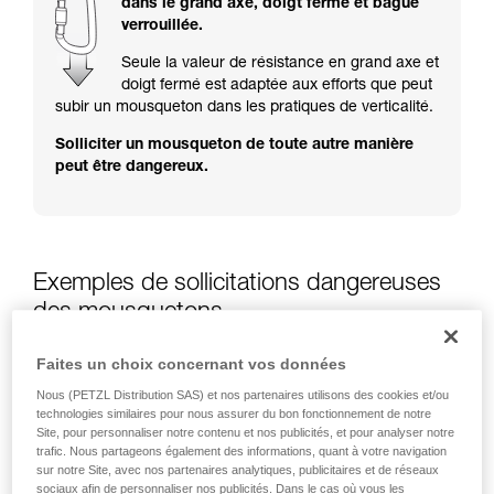
dans le grand axe, doigt fermé et bague
Maîtriser ces techniques nécessite une
verrouillée.
formation et un entraînement spécifique. Validez
avec un professionnel votre capacité à refaire
Seule la valeur de résistance en grand axe et
la manipulation, seul, en toute sécurité, avant
doigt fermé est adaptée aux efforts que peut
de la reproduire en autonomie.
subir un mousqueton dans les pratiques de verticalité.
Nous donnons des exemples de techniques
Solliciter un mousqueton de toute autre manière
liées à votre activité. Il peut en exister d’autres
peut être dangereux.
que nous ne décrivons pas ici.
Exemples de sollicitations dangereuses
des mousquetons
Faites un choix concernant vos données
Nous (PETZL Distribution SAS) et nos partenaires utilisons des cookies et/ou
technologies similaires pour nous assurer du bon fonctionnement de notre
Site, pour personnaliser notre contenu et nos publicités, et pour analyser notre
trafic. Nous partageons également des informations, quant à votre navigation
sur notre Site, avec nos partenaires analytiques, publicitaires et de réseaux
sociaux afin de personnaliser nos publicités. Dans le cas où vous les