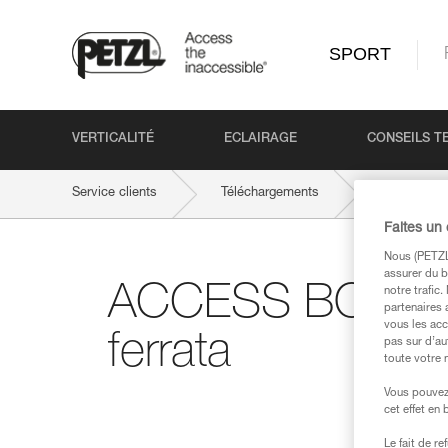
SPORT
VERTICALITÉ
ECLAIRAGE
CONSEILS T
Service clients
Téléchargements
ACCESS BOO
Faites un
Nous (PETZL 
assurer du b
ACCESS BOOK n°3
notre trafic
partenaires 
vous les acc
ferrata
pas sur d’au
toute votre 
Vous pouvez 
cet effet en
Le fait de r