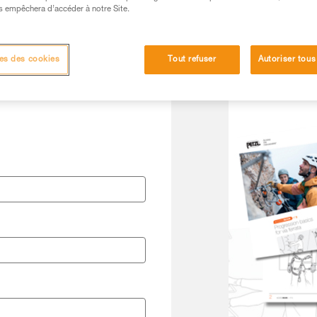
s empêchera d’accéder à notre Site.
Langue
es des cookies
Tout refuser
Autoriser tous