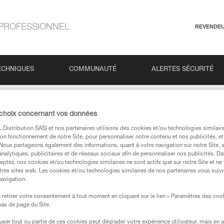
PROFESSIONNEL
REVENDE
ECHNIQUES
COMMUNAUTÉ
ALERTES SÉCURITÉ
K n°3 : Basiques de la progression en via ferrata
 choix concernant vos données
Distribution SAS) et nos partenaires utilisons des cookies et/ou technologies similai
on fonctionnement de notre Site, pour personnaliser notre contenu et nos publicités, et
 : Basiques de la pr
. Nous partageons également des informations, quant à votre navigation sur notre Site, 
analytiques, publicitaires et de réseaux sociaux afin de personnaliser nos publicités. Da
eptez, nos cookies et/ou technologies similaires ne sont actifs que sur notre Site et ne
tres sites web. Les cookies et/ou technologies similaires de nos partenaires vous suiv
navigation.
retirer votre consentement à tout moment en cliquant sur le lien « Paramètres des coo
 bas de page du Site.
efuser tout ou partie de ces cookies peut dégrader votre expérience utilisateur, mais en 