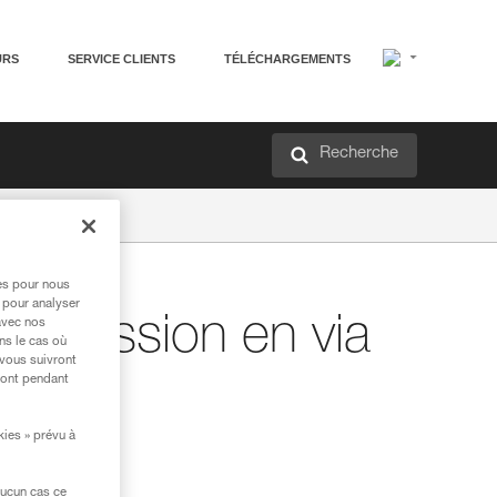
URS
SERVICE CLIENTS
TÉLÉCHARGEMENTS
Recherche
res pour nous
 pour analyser
ogression en via
avec nos
ns le cas où
 vous suivront
ront pendant
kies » prévu à
aucun cas ce