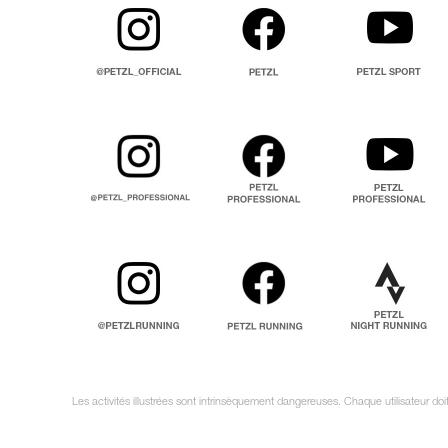
Les activités illustrées sont intrinsèquement dangereuses. Chaque utilisateur do