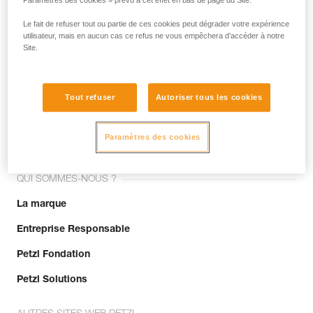
Paramètres des cookies » prévu à cet effet en bas de page du Site.
Le fait de refuser tout ou partie de ces cookies peut dégrader votre expérience
utilisateur, mais en aucun cas ce refus ne vous empêchera d’accéder à notre
Site.
Tout refuser
Autoriser tous les cookies
Rejoignez la communauté !
Paramètres des cookies
QUI SOMMES-NOUS ?
La marque
Entreprise Responsable
Petzl Fondation
Petzl Solutions