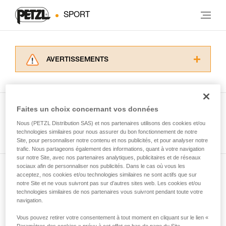
SPORT
AVERTISSEMENTS
Lisez attentivement les notices techniques des
produits utilisés dans ce conseil avant de le
consulter. Vous devez avoir compris les
informations de la notice technique pour
Faites un choix concernant vos données
pouvoir comprendre ce complément
Nous (PETZL Distribution SAS) et nos partenaires utilisons des cookies et/ou
Voir tous les conseils
d’informations.
technologies similaires pour nous assurer du bon fonctionnement de notre
Maîtriser ces techniques nécessite une
Site, pour personnaliser notre contenu et nos publicités, et pour analyser notre
formation et un entraînement spécifique. Validez
trafic. Nous partageons également des informations, quant à votre navigation
sur notre Site, avec nos partenaires analytiques, publicitaires et de réseaux
avec un professionnel votre capacité à refaire
sociaux afin de personnaliser nos publicités. Dans le cas où vous les
la manipulation, seul, en toute sécurité, avant
acceptez, nos cookies et/ou technologies similaires ne sont actifs que sur
Abonnez-vous à la newsletter
de la reproduire en autonomie.
notre Site et ne vous suivront pas sur d’autres sites web. Les cookies et/ou
Nous donnons des exemples de techniques
technologies similaires de nos partenaires vous suivront pendant toute votre
et restez connecté à notre actualité
liées à votre activité. Il peut en exister d’autres
navigation.
que nous ne décrivons pas ici.
Vous pouvez retirer votre consentement à tout moment en cliquant sur le lien «
Email *