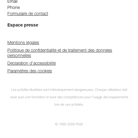
Email
Phone
Formulaire de contact
Espace presse
Mentions légales
Politique de confidentialité et de traitement des données
personnelles
Déclaration d'accessibilité
Paramètres des cookies
Abonnez-vous à la
Les activités illustrées sont intrinsèquement dangereuses. Chaque utilisateur doit
newsletter
avoir suivi une formation et avoir des compétences pour l’usage des équipements
et restez connecté à notre
lors de ces activités.
actualité !
© 1995-2026 Petzl