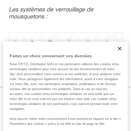
Les systèmes de verrouillage de
mousquetons :
Faites un choix concernant vos données
Nous (PETZL Distribution SAS) et nos partenaires utilisons des cookies et/ou
Voir l'aide au choix >
technologies similaires pour nous assurer du bon fonctionnement de notre
Site, pour personnaliser notre contenu et nos publicités, et pour analyser notre
trafic. Nous partageons également des informations, quant à votre navigation
c
sur notre Site, avec nos partenaires analytiques, publicitaires et de réseaux
sociaux afin de personnaliser nos publicités. Dans le cas où vous les
acceptez, nos cookies et/ou technologies similaires ne sont actifs que sur
Comment bien utiliser les mousquetons et
notre Site et ne vous suivront pas sur d’autres sites web. Les cookies et/ou
adopter les bonnes pratiques ?
technologies similaires de nos partenaires vous suivront pendant toute votre
navigation.
Vous pouvez retirer votre consentement à tout moment en cliquant sur le lien «
Paramètres des cookies » prévu à cet effet en bas de page du Site.